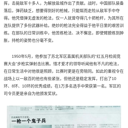
挥，击毙敌军十多人，为解放盐城作出了贡献。战时，中国部队装备
落后，弹药缺乏，想要得到好的枪械，只能铤而走险从敌军手中夺
得。他凭借弹无虚发的枪法，仅一人就曾夺得几十把枪杆，为其所在
连队提供了多份武器补给。绝妙的枪法完全得益于他平日里的艰苦训
练。在部队的日常训练中，他苦练枪法、决不懈怠，即使臂膀练到肿
胀，持枪的姿势也分毫不变。
1950年5月，他参加了苏北军区直属机关部队的“红五月检阅竞
赛大会”步枪实弹射击比赛。惜才爱才的领导听闻他有不凡的枪法，
在日常生活中对他很是照顾，比赛时更是在旁陪同。如此的重视令在
战场上以一敌百的他也有些紧张，但他还是稳定发挥，打出了10
环、8环、10环的优秀成绩，在1万多名选手中荣获第一名。军区的
司令员更是亲自为他颁发奖状。