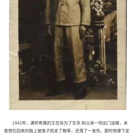
1942年，满怀希冀的王在信为了生存,和父亲一同出门运粮，未
曾想在回来的路上被鬼子抢走了粮草，还落了一身伤，那时他便下定