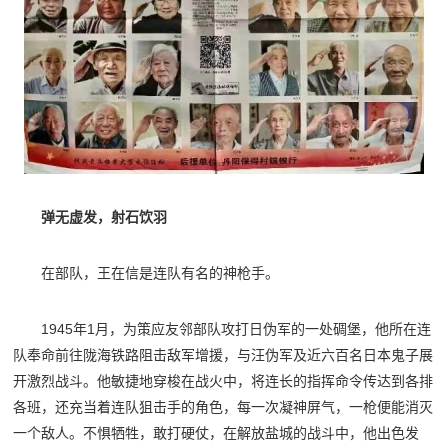
弹无虚发，射石饮羽
在部队，王在信是连队有名的神枪手。
1945年1月，为策应友邻部队攻打日伪军的一处碉堡，他所在连
队奉命前往陇海铁路阻击敌军增援，与汪伪军及近六百名日本鬼子展
开激烈战斗。他敏捷地穿梭在战火中，将连长的指挥命令传达到各排
各班，还充当着连队狙击手的角色，每一次凝神屏气，一枪便能消灭
一个敌人。不惧牺牲，敢打硬仗，在解放盐城的战斗中，他出色发