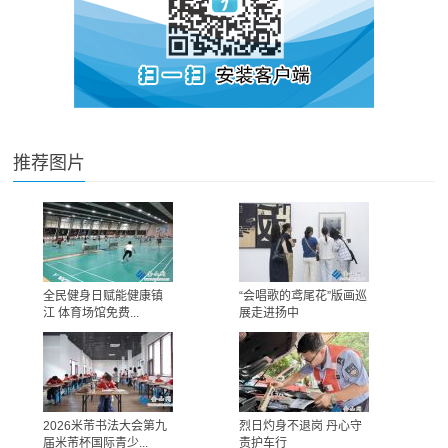
推荐图片
全民健身日赋能健康镇
“会唱歌的鸢尾花”版画巡
江 体育场馆免费...
展走进扬中
2026米芾书法大会第九
烈日灼身不退岗 丹心守
届米芾杯国际青少...
责护车行