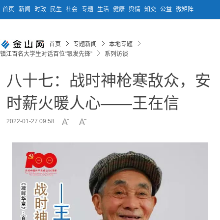
首页
新闻
时政
民生
社会
专题
生活
健康
舆情
知交
公益
微矩阵
首页
专题新闻
本地专题
镇江百名大学生对话百位“银发先锋”
系列访谈
八十七：战时神枪寒敌众，安
时薪火暖人心——王在信
2022-01-27 09:58