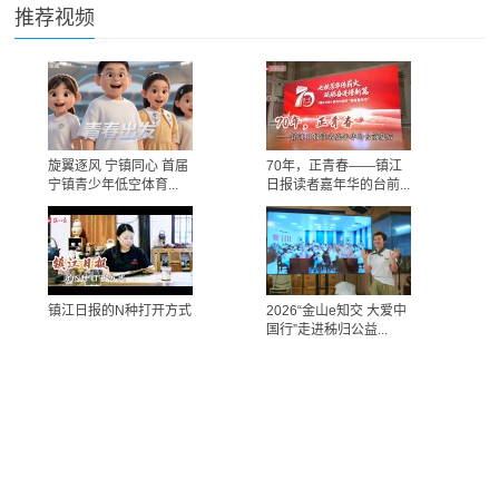
推荐视频
旋翼逐风 宁镇同心 首届
70年，正青春——镇江
宁镇青少年低空体育...
日报读者嘉年华的台前...
镇江日报的N种打开方式
2026“金山e知交 大爱中
国行”走进秭归公益...