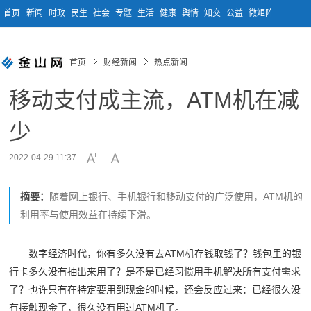
首页
新闻
时政
民生
社会
专题
生活
健康
舆情
知交
公益
微矩阵
首页
财经新闻
热点新闻
移动支付成主流，ATM机在减
少
2022-04-29 11:37
摘要：
随着网上银行、手机银行和移动支付的广泛使用，ATM机的
利用率与使用效益在持续下滑。
数字经济时代，你有多久没有去ATM机存钱取钱了？钱包里的银
行卡多久没有抽出来用了？是不是已经习惯用手机解决所有支付需求
了？也许只有在特定要用到现金的时候，还会反应过来：已经很久没
有接触现金了，很久没有用过ATM机了。