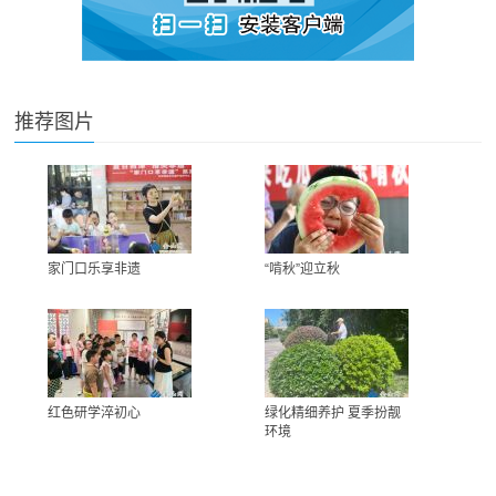
推荐图片
家门口乐享非遗
“啃秋”迎立秋
红色研学淬初心
绿化精细养护 夏季扮靓
环境