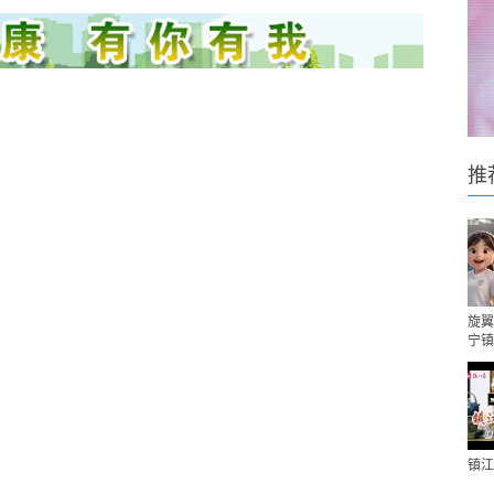
推
旋翼
宁镇
镇江