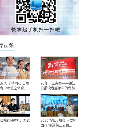
荐视频
逐风 宁镇同心 首届
70年，正青春——镇江
青少年低空体育...
日报读者嘉年华的台前...
日报的N种打开方式
2026“金山e知交 大爱中
国行”走进秭归公益...