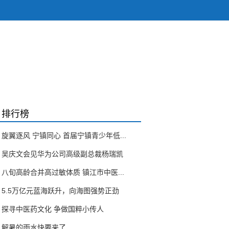
排行榜
旋翼逐风 宁镇同心 首届宁镇青少年低...
吴庆文会见华为公司高级副总裁杨瑞凯
八旬高龄合并高过敏体质 镇江市中医...
5.5万亿元蓝海跃升，向海图强势正劲
探寻中医药文化 争做国粹小传人
解暑的雨水快要来了