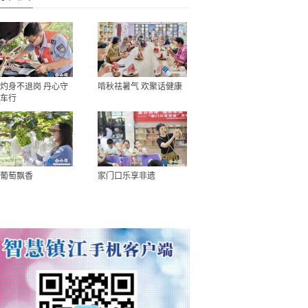
灼身不退岗 丹心守
啃秋祛暑气 欢聚话健康
车行
葡萄飘香
家门口乐享非遗