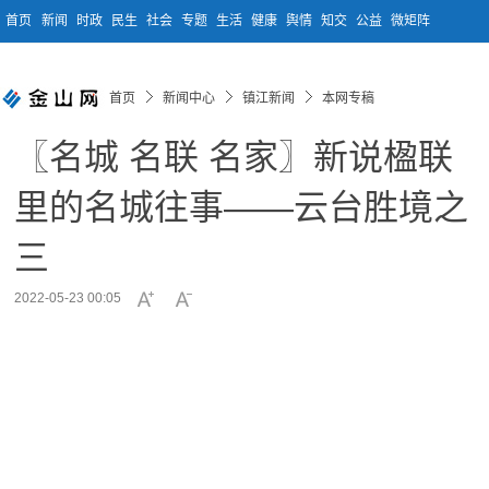
首页
新闻
时政
民生
社会
专题
生活
健康
舆情
知交
公益
微矩阵
首页
新闻中心
镇江新闻
本网专稿
〖名城 名联 名家〗新说楹联
里的名城往事——云台胜境之
三
2022-05-23 00:05