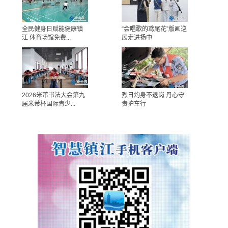
全民健身日赋能健康镇
“会唱歌的鸢尾花”版画巡
江 体育场馆免费...
展走进扬中
2026米芾书法大会第九
烈日灼身不退岗 丹心守
届米芾杯国际青少...
责护车行