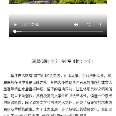
（视频拍摄：李宁 毛小平 制作：李宁）
镇江自古就有“城市山林”之美名，山水风景、亭台楼榭众多，楹
联匾额在其中算是点睛之笔，其内大多体现造园者思想情感抑或文人
墨客纵情山水后直抒胸臆，留下的经典词句，往往体现景物之精神所
在，配以书法创作，具有极高的文学性和书法艺术性。读懂一个景点
的楹联匾额，除了欣赏文学和书法艺术之外，还能了解景物的精神内
涵以及背后的故事。为了让大家进一步了解镇江的楹联文化，金山网