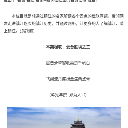
推出了“名城 名联 名家--新说楹联里的名城往事”栏目。
本栏目就是想通过镇江的名家解读各个景点的楹联匾额，带领网
友走进镇江悠久的镇江历史，并通过网络，让更多的人了解镇江、爱
上镇江。(黄跃巍)
本期楹联：云台胜境之三
层峦耸翠窗收吴楚千帆白
飞阁流丹座揖金焦两点青
（蒋光年撰 郑为人书）