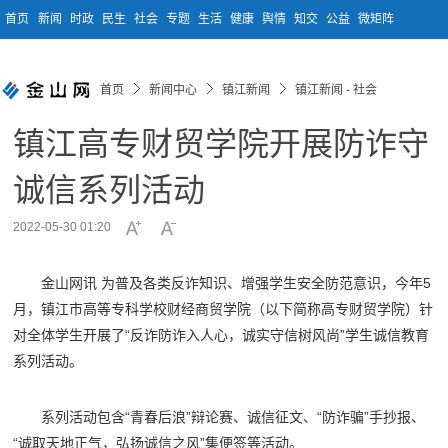
首页
新闻
时政
民生
社会
专题
生活
健康
舆情
知交
公益
微矩阵
首页
新闻中心
镇江新闻
镇江新闻 - 社会
镇江高专财贸学院开展防诈守
诚信系列活动
2022-05-30 01:20
金山网讯 为普及各类反诈知识、增强学生安全防范意识，今年5
月，镇江市高等专科学校财经商贸学院（以下简称高专财贸学院）针
对全体学生开展了“反诈防诈入人心，诚实守信树风尚”学生诚信教育
系列活动。
系列活动包含“青春后浪”辩论赛、诚信征文、“防诈骗”手抄报、
“诚取天地正气，弘扬诚信之风”集便签等活动。