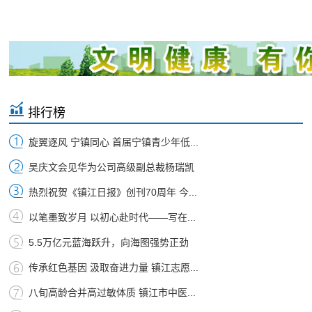
排行榜
旋翼逐风 宁镇同心 首届宁镇青少年低...
吴庆文会见华为公司高级副总裁杨瑞凯
热烈祝贺《镇江日报》创刊70周年 今...
以笔墨致岁月 以初心赴时代——写在...
5.5万亿元蓝海跃升，向海图强势正劲
传承红色基因 汲取奋进力量 镇江志愿...
八旬高龄合并高过敏体质 镇江市中医...