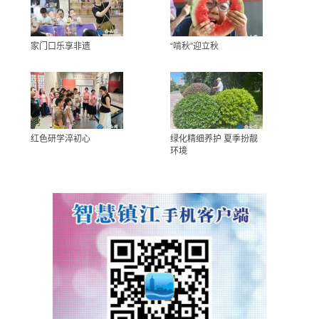
家门口乐享非遗
“啃秋”迎立秋
红色研学淬初心
绿化精细养护 夏季扮靓
环境