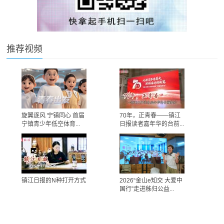
推荐视频
旋翼逐风 宁镇同心 首届
70年，正青春——镇江
宁镇青少年低空体育...
日报读者嘉年华的台前...
镇江日报的N种打开方式
2026“金山e知交 大爱中
国行”走进秭归公益...