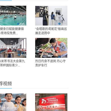
健身日赋能健康镇
“会唱歌的鸢尾花”版画巡
体育场馆免费...
展走进扬中
26米芾书法大会第九
烈日灼身不退岗 丹心守
芾杯国际青少...
责护车行
荐视频