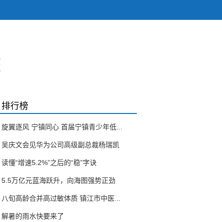
座
排行榜
旋翼逐风 宁镇同心 首届宁镇青少年低...
吴庆文会见华为公司高级副总裁杨瑞凯
读懂“增速5.2%”之后的“稳”字诀
5.5万亿元蓝海跃升，向海图强势正劲
八旬高龄合并高过敏体质 镇江市中医...
解暑的雨水快要来了