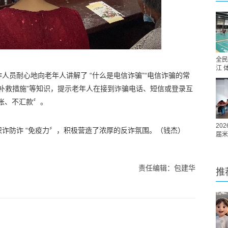
全民
江 
人员耐心地向老年人讲解了 “什么是电信诈骗”“电信诈骗的常
的补救措施”等知识，提示老年人在接到诈骗电话、短信或登录互
账、不汇款〞。
20
诈防诈 “免疫力〞，积极营造了浓厚的反诈氛围。（钱杰）
届米
责任编辑：包建华
推