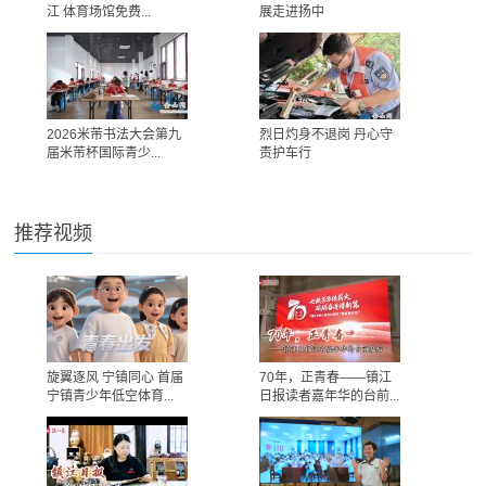
江 体育场馆免费...
展走进扬中
2026米芾书法大会第九
烈日灼身不退岗 丹心守
届米芾杯国际青少...
责护车行
推荐视频
旋翼逐风 宁镇同心 首届
70年，正青春——镇江
宁镇青少年低空体育...
日报读者嘉年华的台前...