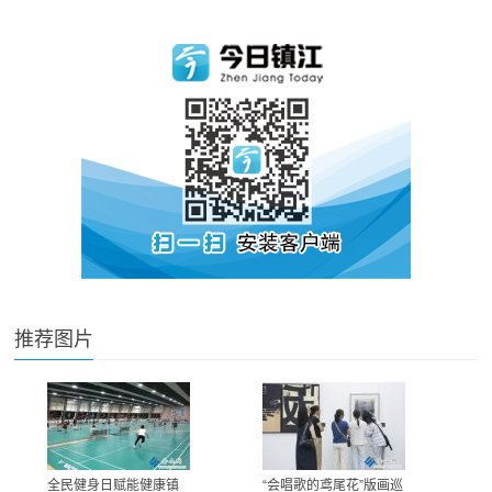
推荐图片
全民健身日赋能健康镇
“会唱歌的鸢尾花”版画巡