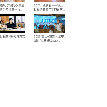
逐风 宁镇同心 首届
70年，正青春——镇江
青少年低空体育...
日报读者嘉年华的台前...
日报的N种打开方式
2026“金山e知交 大爱中
国行”走进秭归公益...