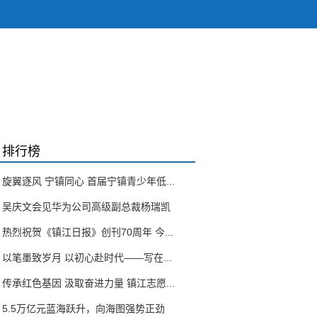
排行榜
旋翼逐风 宁镇同心 首届宁镇青少年低...
吴庆文会见华为公司高级副总裁杨瑞凯
热烈祝贺《镇江日报》创刊70周年 今...
以笔墨致岁月 以初心赴时代——写在...
传承红色基因 汲取奋进力量 镇江志愿...
5.5万亿元蓝海跃升，向海图强势正劲