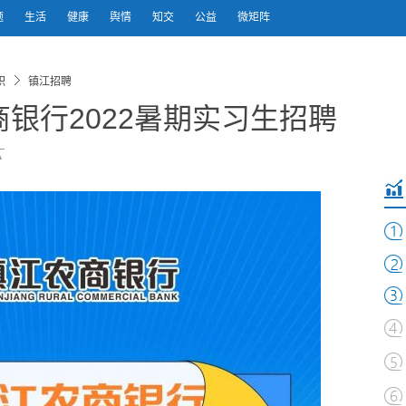
题
生活
健康
舆情
知交
公益
微矩阵
职
镇江招聘
银行2022暑期实习生招聘