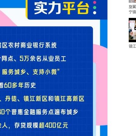
旋翼
宁镇
镇江