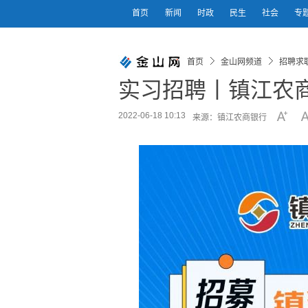
首页
新闻
时政
民生
社会
专
首页
金山网频道
招聘求
实习招聘丨镇江农商
2022-06-18 10:13
来源：镇江农商银行