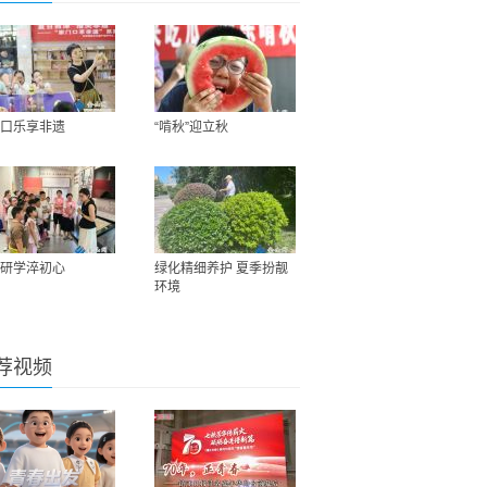
口乐享非遗
“啃秋”迎立秋
研学淬初心
绿化精细养护 夏季扮靓
环境
荐视频