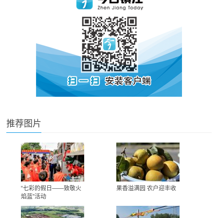
推荐图片
“七彩的假日——致敬火
果香溢满园 农户迎丰收
焰蓝”活动