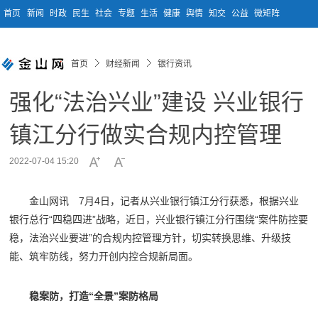
首页
新闻
时政
民生
社会
专题
生活
健康
舆情
知交
公益
微矩阵
首页
财经新闻
银行资讯
强化“法治兴业”建设 兴业银行
镇江分行做实合规内控管理
2022-07-04 15:20
金山网讯 7月4日，记者从兴业银行镇江分行获悉，根据
兴业
银行
总行“四稳四进”战略，近日，兴业银行镇江分行围绕“案件防控要
稳，法治兴业要进”的合规内控管理方针，切实转换思维、升级技
能、筑牢防线，努力开创内控合规新局面。
稳案防，打造“全景”案防格局