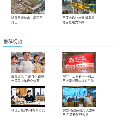
鸿鑫智能装备二期项目
不停电作业攻坚 筑牢迎
开工
峰度夏电力保障
推荐视频
旋翼逐风 宁镇同心 首届
70年，正青春——镇江
宁镇青少年低空体育...
日报读者嘉年华的台前...
镇江日报的N种打开方式
2026“金山e知交 大爱中
国行”走进秭归公益...