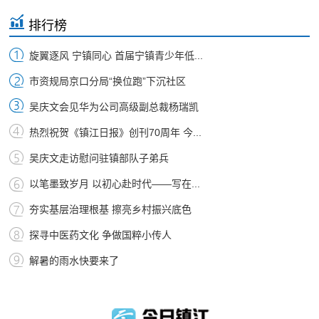
排行榜
旋翼逐风 宁镇同心 首届宁镇青少年低...
市资规局京口分局“换位跑”下沉社区
吴庆文会见华为公司高级副总裁杨瑞凯
热烈祝贺《镇江日报》创刊70周年 今...
吴庆文走访慰问驻镇部队子弟兵
以笔墨致岁月 以初心赴时代——写在...
夯实基层治理根基 擦亮乡村振兴底色
探寻中医药文化 争做国粹小传人
解暑的雨水快要来了