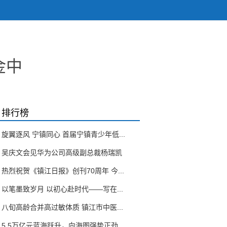
金中
排行榜
旋翼逐风 宁镇同心 首届宁镇青少年低...
吴庆文会见华为公司高级副总裁杨瑞凯
热烈祝贺《镇江日报》创刊70周年 今...
以笔墨致岁月 以初心赴时代——写在...
八旬高龄合并高过敏体质 镇江市中医...
5.5万亿元蓝海跃升，向海图强势正劲