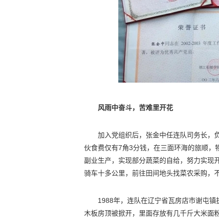
风雨中奋斗，苦难里开花
加入党组织后，张金中任连队司务长，
伙食费仅有7角3分钱，在三面环海的旅顺，
副业生产，实现部分蔬菜的自给，努力实现
骑车十多公里，前往田间地头找菜农采购，
1988年，连队在辽宁省瓦房店市谢屯
木板房顶被掀开，里面存放有几千斤大米面