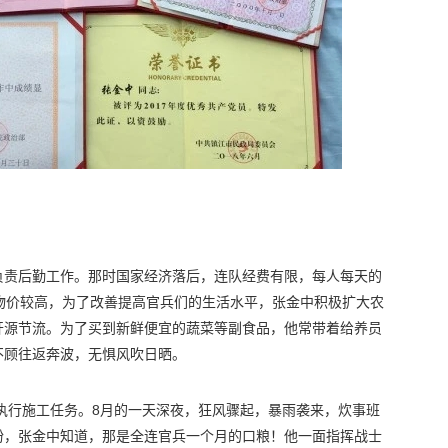
负责后勤工作。那时国家经济落后，连队经费有限，每人每天的
物价较高，为了改善提高官兵们的生活水平，张金中积极扩大农
开源节流。为了买到新鲜便宜的蔬菜等副食品，他常带着给养员
不顾往返奔波，无惧风吹日晒。
镇执行施工任务。8月的一天深夜，狂风骤起，暴雨袭来，炊事班
粉，张金中知道，那是全连官兵一个月的口粮！他一面指挥战士