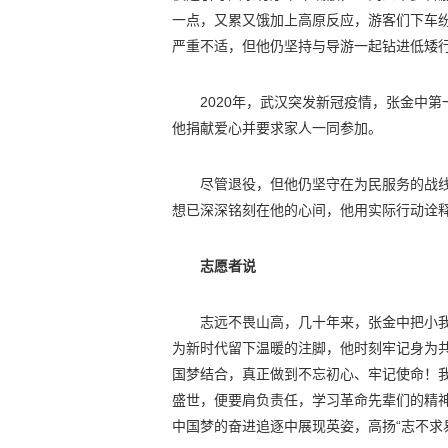
一点，又累又饿加上高原反应，游客们下车
严重不适，但他仍坚持与导游一起钻进低矮
2020年，武汉突发新冠疫情，张金中
他捐献爱心并要求家人一同参加。
尽管退役，但他仍坚守在为民服务的战线
想已深深铭刻在他的心间，他用实际行动诠
志愿者说
志远不畏山高，几十年来，张金中把小
为新时代留下温暖的注脚，他时刻牢记身为
国梦结合，真正做到不忘初心、牢记使命！
盛世，便要肩负责任，学习革命先辈们的精
中国梦的奋进追逐中展现英姿，高扬“志不求