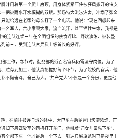
手脚并用着第一个爬上房顶，用身体紧紧压住被狂风掀开的铁皮
抹一把被雨水汗水模糊的双眼。那场特大洪涝灾害，冲塌了张金
，只能给远在老家的母亲打了一个电话。他说：“现在回想起来
为一名军人，舍小家顾大家，流血流汗，甚至牺牲生命，我都是
金中的连队连续三年在全团组织的伙食评比、野炊演练、被装整
名列前三，受到连队官兵及上级首长的好评。
勤务部工作，春节时，勤务部的近百名官兵仍需坚守岗位，为了
购、贮存到加工，他认真把握好每个环节，为了院校的官兵，他
都不懈奋斗，舍己为人。“共产党人”不仅是一个身份，更是他
北旅游，在前往祁连县城的途中，大巴车左后轮冒出滚滚浓烟，正
通知下层驾驶室的司机打开车门，他喊着“妇女儿童先下车”，
游客全部下车，他才最后一个下去。到达县城旅馆时已是夜里十