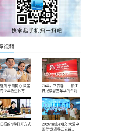
荐视频
逐风 宁镇同心 首届
70年，正青春——镇江
青少年低空体育...
日报读者嘉年华的台前...
日报的N种打开方式
2026“金山e知交 大爱中
国行”走进秭归公益...