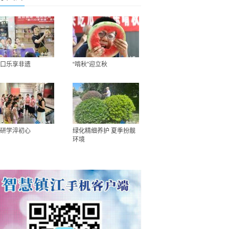
口乐享非遗
“啃秋”迎立秋
研学淬初心
绿化精细养护 夏季扮靓
环境