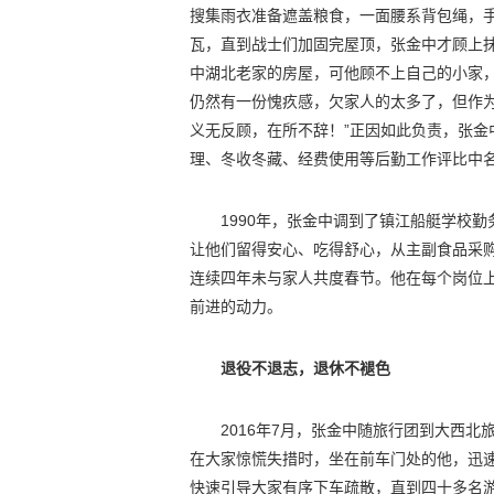
搜集雨衣准备遮盖粮食，一面腰系背包绳，
瓦，直到战士们加固完屋顶，张金中才顾上
中湖北老家的房屋，可他顾不上自己的小家
仍然有一份愧疚感，欠家人的太多了，但作
义无反顾，在所不辞！”正因如此负责，张
理、冬收冬藏、经费使用等后勤工作评比中
1990年，张金中调到了镇江船艇学校
让他们留得安心、吃得舒心，从主副食品采
连续四年未与家人共度春节。他在每个岗位上
前进的动力。
退役不退志，退休不褪色
2016年7月，张金中随旅行团到大西
在大家惊慌失措时，坐在前车门处的他，迅速
快速引导大家有序下车疏散，直到四十多名