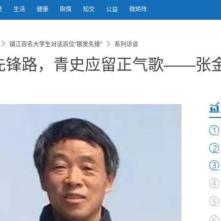
题
生活
健康
舆情
知交
公益
微矩阵
镇江百名大学生对话百位“银发先锋”
系列访谈
先锋路，青史应留正气歌——张