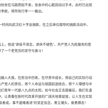
纷纷坐在马路旁起不来，张金中的心脏因动过手术，此时已出现
行李舱，将所有行李一一搬出。
第一时间向武汉红十字会捐款，在之后单位倡导的捐款活动中，
上，他说“退役不退志，退休不褪色”，共产党人为民服务的思
释了一个老党员的坚守与奋斗！
我融入大我，在担当中历练，在尽责中成长，用自己的实际行动
共产党人的责任，将个人命运与祖国前途结合，将个人理想与中
我们青年一代是八九点的太阳，如今社会正击鼓催征，我们生逢
神，让青春在新时代改革开放的广阔天地里绽放，让人生在实现
易者成，事不避难者进”的坚定信念，勇立潮头，奋勇搏击！