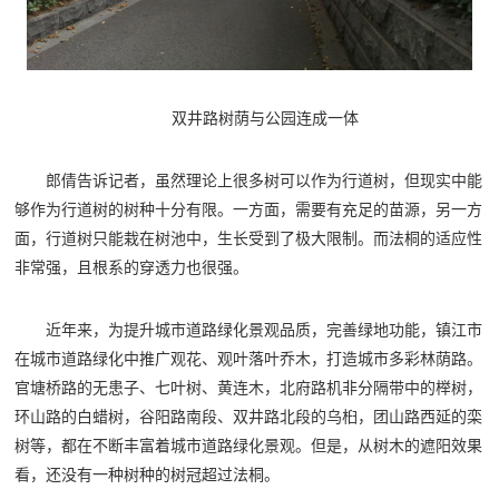
双井路树荫与公园连成一体
郎倩告诉记者，虽然理论上很多树可以作为行道树，但现实中能
够作为行道树的树种十分有限。一方面，需要有充足的苗源，另一方
面，行道树只能栽在树池中，生长受到了极大限制。而法桐的适应性
非常强，且根系的穿透力也很强。
近年来，为提升城市道路绿化景观品质，完善绿地功能，镇江市
在城市道路绿化中推广观花、观叶落叶乔木，打造城市多彩林荫路。
官塘桥路的无患子、七叶树、黄连木，北府路机非分隔带中的榉树，
环山路的白蜡树，谷阳路南段、双井路北段的乌桕，团山路西延的栾
树等，都在不断丰富着城市道路绿化景观。但是，从树木的遮阳效果
看，还没有一种树种的树冠超过法桐。