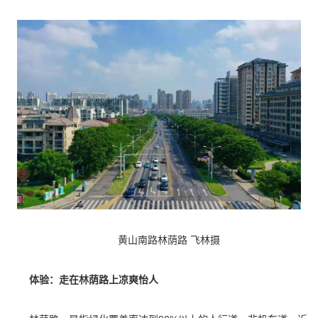
黄山南路林荫路 飞林摄
体验：走在林荫路上凉爽怡人