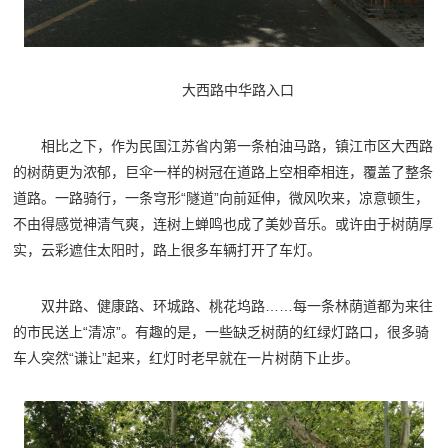
大西路中华路入口
相比之下，作为民国江苏省内第一条柏油马路，镇江市区大西路
的树荫更为浓郁，巨伞一样的树冠在道路上空相牵相连，覆盖了整条
道路。一路骑行，一条穹形“隧道”向前延伸，微风吹来，凉意顿生，
不由得感觉神清气爽，连树上蝉鸣也成了美妙音乐。或许由于树荫厚
实，云彩遮住太阳时，路上很多车辆打开了车灯。
双井路、健康路、环城路、桃花坞路……每一条林荫道都为来往
的市民送上“清凉”。有趣的是，一些缺乏树荫的红绿灯路口，很多骑
车人突然“谦让”起来，红灯时老早就在一片树荫下止步。