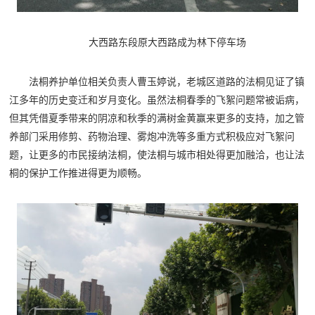
大西路东段原大西路成为林下停车场
法桐养护单位相关负责人曹玉婷说，老城区道路的法桐见证了镇
江多年的历史变迁和岁月变化。虽然法桐春季的飞絮问题常被诟病，
但其凭借夏季带来的阴凉和秋季的满树金黄赢来更多的支持，加之管
养部门采用修剪、药物治理、雾炮冲洗等多重方式积极应对飞絮问
题，让更多的市民接纳法桐，使法桐与城市相处得更加融洽，也让法
桐的保护工作推进得更为顺畅。