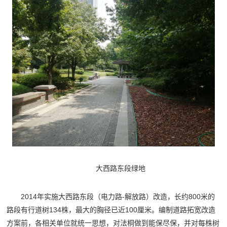
大西路东段绿地
2014年实施大西路东段（电力路-解放路）改造，长约800米的
路段有行道树134株，最大的胸径已近100厘米。编制道路拓宽改造
方案前，各相关单位就统一思想，对法桐做到能保尽保，并对每株树