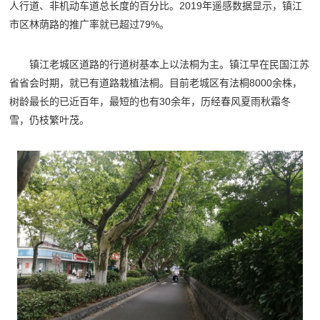
人行道、非机动车道总长度的百分比。2019年遥感数据显示，镇江
市区林荫路的推广率就已超过79%。
镇江老城区道路的行道树基本上以法桐为主。镇江早在民国江苏
省省会时期，就已有道路栽植法桐。目前老城区有法桐8000余株，
树龄最长的已近百年，最短的也有30余年，历经春风夏雨秋霜冬
雪，仍枝繁叶茂。