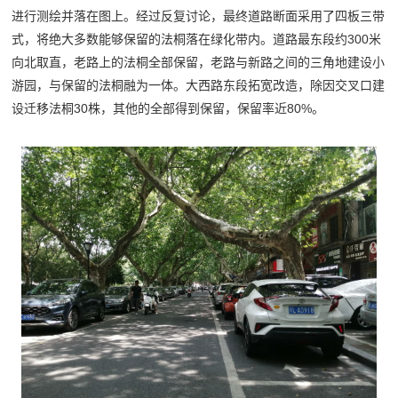
进行测绘并落在图上。经过反复讨论，最终道路断面采用了四板三带
式，将绝大多数能够保留的法桐落在绿化带内。道路最东段约300米
向北取直，老路上的法桐全部保留，老路与新路之间的三角地建设小
游园，与保留的法桐融为一体。大西路东段拓宽改造，除因交叉口建
设迁移法桐30株，其他的全部得到保留，保留率近80%。