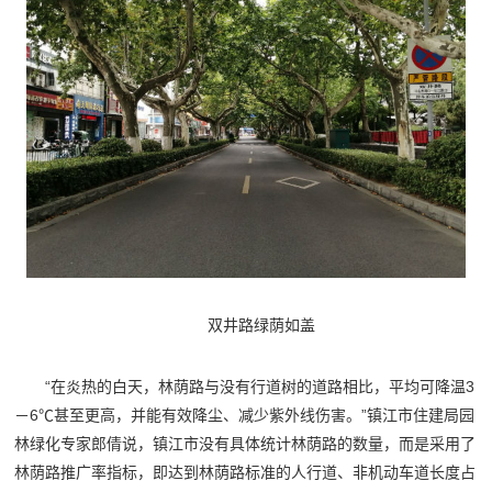
双井路绿荫如盖
“在炎热的白天，林荫路与没有行道树的道路相比，平均可降温3
－6℃甚至更高，并能有效降尘、减少紫外线伤害。”镇江市住建局园
林绿化专家郎倩说，镇江市没有具体统计林荫路的数量，而是采用了
林荫路推广率指标，即达到林荫路标准的人行道、非机动车道长度占