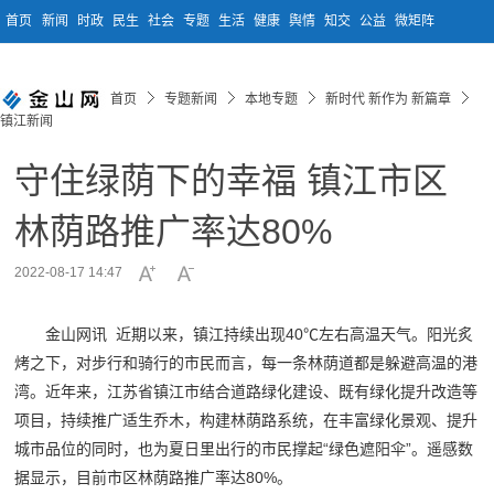
首页
新闻
时政
民生
社会
专题
生活
健康
舆情
知交
公益
微矩阵
首页
专题新闻
本地专题
新时代 新作为 新篇章
镇江新闻
守住绿荫下的幸福 镇江市区
林荫路推广率达80%
2022-08-17 14:47
金山网讯 近期以来，镇江持续出现40℃左右高温天气。阳光炙
烤之下，对步行和骑行的市民而言，每一条林荫道都是躲避高温的港
湾。近年来，江苏省镇江市结合道路绿化建设、既有绿化提升改造等
项目，持续推广适生乔木，构建林荫路系统，在丰富绿化景观、提升
城市品位的同时，也为夏日里出行的市民撑起“绿色遮阳伞”。遥感数
据显示，目前市区林荫路推广率达80%。