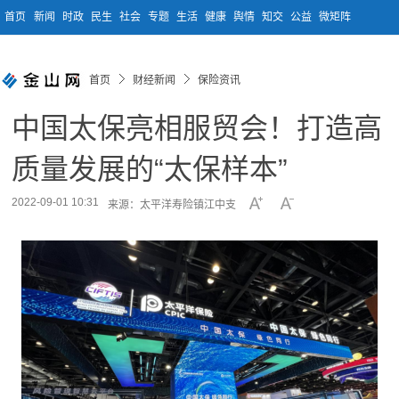
首页
新闻
时政
民生
社会
专题
生活
健康
舆情
知交
公益
微矩阵
首页
财经新闻
保险资讯
中国太保亮相服贸会！打造高
质量发展的“太保样本”
2022-09-01 10:31
来源：太平洋寿险镇江中支