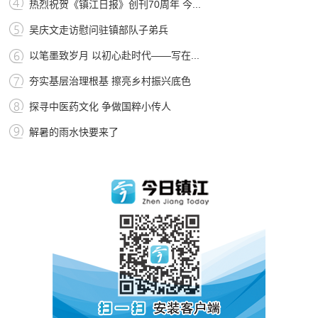
热烈祝贺《镇江日报》创刊70周年 今...
吴庆文走访慰问驻镇部队子弟兵
以笔墨致岁月 以初心赴时代——写在...
夯实基层治理根基 擦亮乡村振兴底色
探寻中医药文化 争做国粹小传人
解暑的雨水快要来了