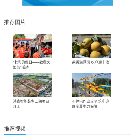
推荐图片
“七彩的假日——致敬火
果香溢满园 农户迎丰收
焰蓝”活动
鸿鑫智能装备二期项目
不停电作业攻坚 筑牢迎
开工
峰度夏电力保障
推荐视频