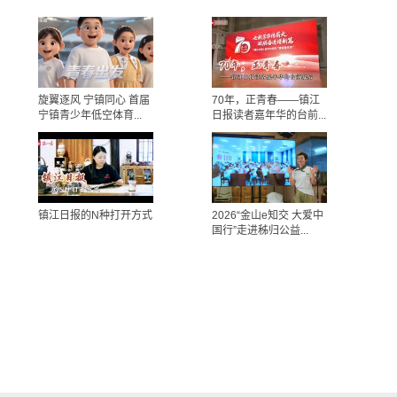
旋翼逐风 宁镇同心 首届
70年，正青春——镇江
宁镇青少年低空体育...
日报读者嘉年华的台前...
镇江日报的N种打开方式
2026“金山e知交 大爱中
国行”走进秭归公益...