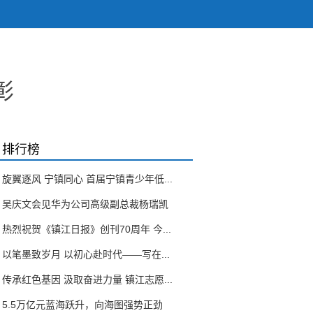
彰
排行榜
旋翼逐风 宁镇同心 首届宁镇青少年低...
吴庆文会见华为公司高级副总裁杨瑞凯
热烈祝贺《镇江日报》创刊70周年 今...
以笔墨致岁月 以初心赴时代——写在...
传承红色基因 汲取奋进力量 镇江志愿...
5.5万亿元蓝海跃升，向海图强势正劲