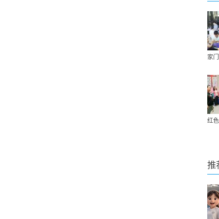
家门
红色
推