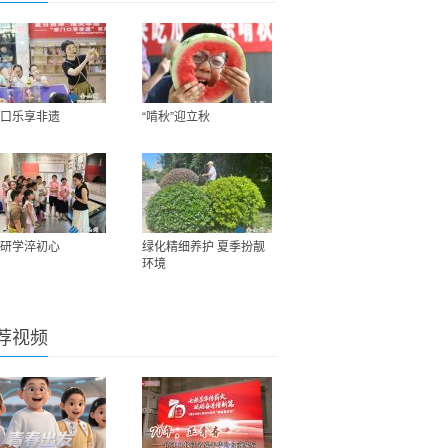
口乐享非遗
“啃秋”迎立秋
研学淬初心
绿化精细养护 夏季扮靓
环境
荐视频