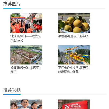
推荐图片
“七彩的假日——致敬火
果香溢满园 农户迎丰收
焰蓝”活动
鸿鑫智能装备二期项目
不停电作业攻坚 筑牢迎
开工
峰度夏电力保障
推荐视频