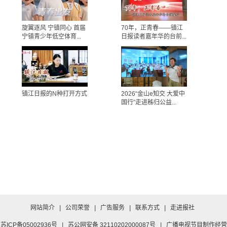
旋翼逐风 宁镇同心 首届
70年，正青春——镇江
宁镇青少年低空体育...
日报读者嘉年华的台前...
镇江日报的N种打开方式
2026“金山e知交 大爱中
国行”走进秭归公益...
网站简介
|
公司荣誉
|
广告服务
|
联系方式
|
走进报社
苏ICP备05002936号
|
苏公网安备 32110202000087号
|
广播电视节目制作经营