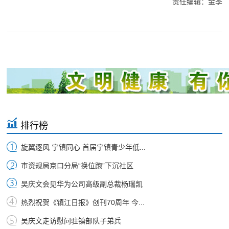
责任编辑：金季
排行榜
旋翼逐风 宁镇同心 首届宁镇青少年低...
市资规局京口分局“换位跑”下沉社区
吴庆文会见华为公司高级副总裁杨瑞凯
热烈祝贺《镇江日报》创刊70周年 今...
吴庆文走访慰问驻镇部队子弟兵