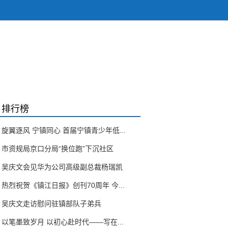
排行榜
旋翼逐风 宁镇同心 首届宁镇青少年低...
市资规局京口分局“换位跑”下沉社区
吴庆文会见华为公司高级副总裁杨瑞凯
热烈祝贺《镇江日报》创刊70周年 今...
吴庆文走访慰问驻镇部队子弟兵
以笔墨致岁月 以初心赴时代——写在...