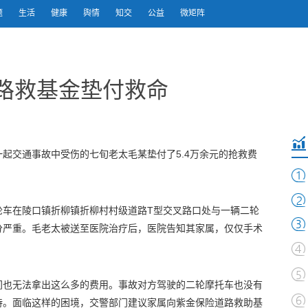
题
生活
健康
舆情
知交
公益
微矩阵
路救基金垫付救命
起交通事故中受伤的七旬老太毛某垫付了5.4万余元的抢救费
轮车在陵口镇折柳镇折柳村村级道路T型交叉路口处与一辆二轮
分严重。毛老太被送至医院治疗后，医院告知其家属，仅仅手术
间也无法拿出这么多的费用。事故对方驾驶的二轮摩托车也没有
持。面临这样的困境，交警部门建议家属向紫金保险道路救助基