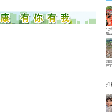
“七
焰蓝
鸿鑫
开工
推