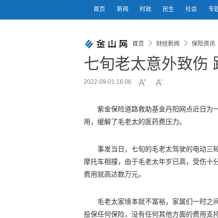
首页
新闻
时政
民生
社会
专
首页
财经新闻
保险资讯
七旬老太意外致伤 
2022-09-01 16:06
紫金保险道路救助基金丹阳网点近日为一
用，缓解了毛老太的医药费压力。
事发当日，七旬的毛老太驾驶的电动三
摩托车相撞，由于毛老太年岁已高，受伤十
费用就高达数万元。
毛老太家境本就不富裕，家属们一时之
投保任何保险，没有任何其他方面的费用支