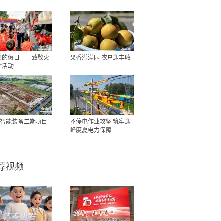
彩的假日——致敬火
果香溢满园 农户迎丰收
”活动
智能装备二期项目
不停电作业攻坚 筑牢迎
峰度夏电力保障
荐视频