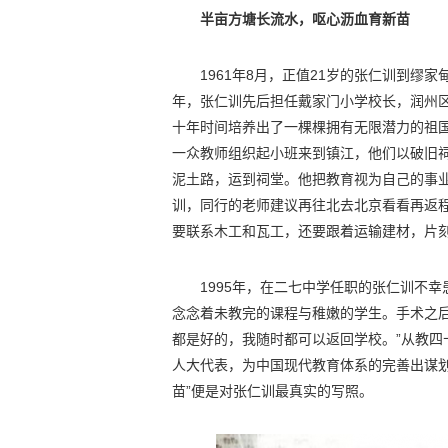
半亩方塘长流水，呕心沥血育新苗
1961年8月，正值21岁的张仁训到缪家
年，张仁训先后担任戴家门小学校长，润州
十年时间培养出了一棵棵拥有无限潜力的祖
一众教师组织起小班来到镇江，他们以破旧
泥土路，运到祠堂。他把教育视为自己的事
训，同行的老师建议再往北去北京看看再返
要联系木工和瓦工，还要跟着运输建材，片
1995年，在二七中学任职的张仁训不
念念着未教完的课程与稚嫩的学生。手术之
都是好的，我随时都可以返回学校。”从教
人大代表，为中国现代教育体系的完善出谋
苗”便是对张仁训最真实的写照。