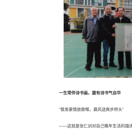
一生常伴诗书画，腹有诗书气自华
“银发豪情放歌喉，晨风送爽步桥头”
——这就是张仁训对自己晚年生活的描