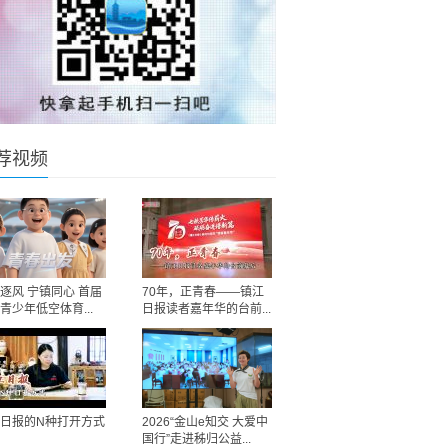
荐视频
逐风 宁镇同心 首届
70年，正青春——镇江
青少年低空体育...
日报读者嘉年华的台前...
日报的N种打开方式
2026“金山e知交 大爱中
国行”走进秭归公益...