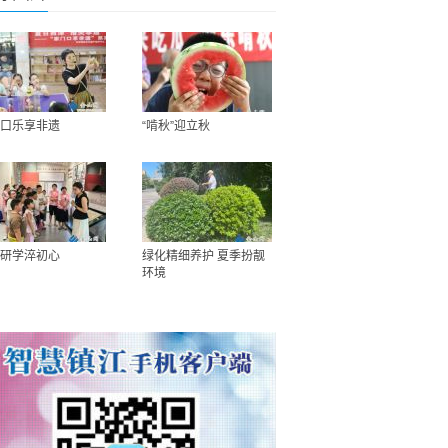
口乐享非遗
“啃秋”迎立秋
研学淬初心
绿化精细养护 夏季扮靓
环境