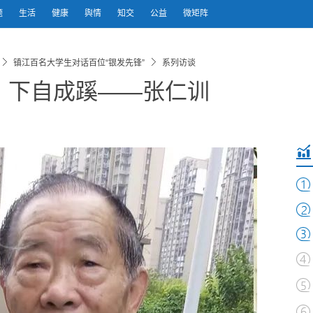
题
生活
健康
舆情
知交
公益
微矩阵
镇江百名大学生对话百位“银发先锋”
系列访谈
，下自成蹊——张仁训