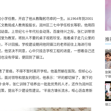
甸小学任教，开启了他从教鞠躬尽瘁的一生。从1964年到2001
区文教局成人教育股股长，润州区二七中学任校长等职，他用四
国幼苗。上世纪七十年代社会动荡，百废待兴之际，张仁训带领
祠堂为教室，将别人不要的桌子视若珍宝，拖着桌子走几公里的
推
业，不计回报。学校建设期间他同镇江的老师前往上海进行培
程，他坚决不同意，心中只挂念学校工程的进度，一想着自己还
刻也没有停留，便回到了镇江。
幸患了胃癌，不得不暂时离开学校。他虽然躺在医院，但却心心
旋翼
宁镇
后，面对领导和朋友的慰问，他表示：“坏的都切掉了，剩下的
四十余年，张仁训除了培养出一批批优秀的人才，还作为润州区
划策，提出不少建设性建议。“半亩方塘长流水，呕心沥血育新
镇江