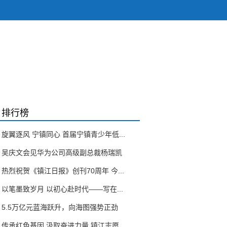
排行榜
旋翼逐风 宁镇同心 首届宁镇青少年低...
吴庆文会见华为公司高级副总裁杨瑞凯
热烈祝贺《镇江日报》创刊70周年 今...
以笔墨致岁月 以初心赴时代——写在...
5.5万亿元蓝海跃升，向海图强势正劲
传承红色基因 汲取奋进力量 镇江志愿...