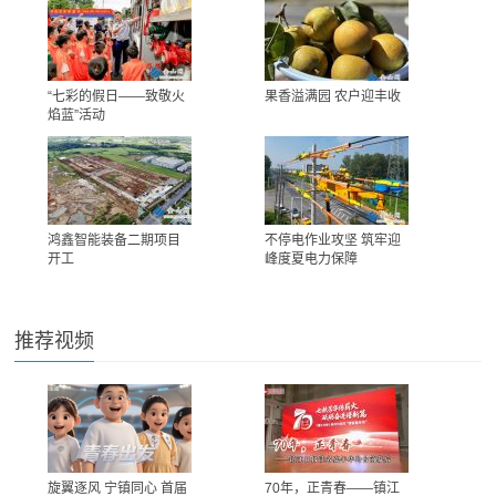
“七彩的假日——致敬火
果香溢满园 农户迎丰收
焰蓝”活动
鸿鑫智能装备二期项目
不停电作业攻坚 筑牢迎
开工
峰度夏电力保障
推荐视频
旋翼逐风 宁镇同心 首届
70年，正青春——镇江