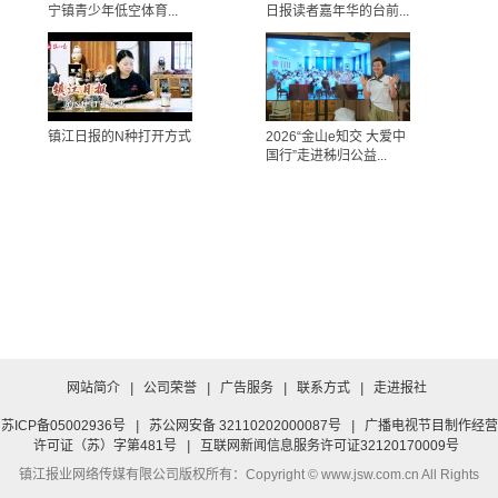
宁镇青少年低空体育...
日报读者嘉年华的台前...
镇江日报的N种打开方式
2026“金山e知交 大爱中
国行”走进秭归公益...
网站简介
|
公司荣誉
|
广告服务
|
联系方式
|
走进报社
苏ICP备05002936号
|
苏公网安备 32110202000087号
|
广播电视节目制作经营
许可证（苏）字第481号
|
互联网新闻信息服务许可证32120170009号
镇江报业网络传媒有限公司
版权所有：Copyright © www.jsw.com.cn All Rights