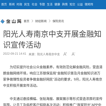
首页
新闻
时政
民生
社会
专题
生活
健康
舆情
知交
公益
微矩阵
首页
财经新闻
保险资讯
阳光人寿南京中支开展金融知
识宣传活动
2022-09-21 14:41
来源：阳光人寿南京中支
为切实提升社会公众金融素养，有效防范化解金融风险，营造清
朗金融网络环境，响应江苏银保监局“金融知识普及月金融知识进万
家争做理性投资者争做金融好网民”活动的要求，9月，阳光人寿南京
中支积极开展宣传活动。
中支通过悬挂横幅、张贴海报、展架展示等形式营造浓厚的宣传
氛围，让员工及临柜客户知晓本次活动；积极推广“我家阳光”APP中