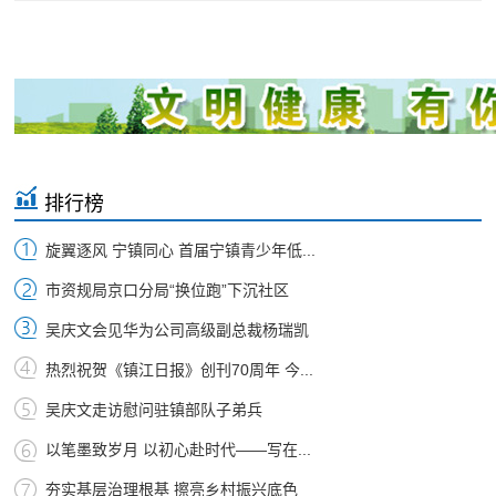
排行榜
旋翼逐风 宁镇同心 首届宁镇青少年低...
市资规局京口分局“换位跑”下沉社区
吴庆文会见华为公司高级副总裁杨瑞凯
热烈祝贺《镇江日报》创刊70周年 今...
吴庆文走访慰问驻镇部队子弟兵
以笔墨致岁月 以初心赴时代——写在...
夯实基层治理根基 擦亮乡村振兴底色