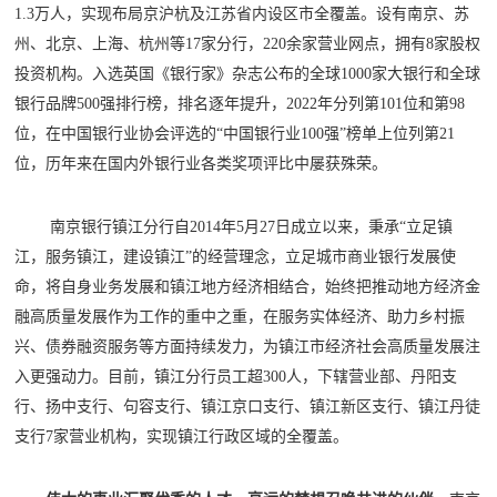
1.3万人，实现布局京沪杭及江苏省内设区市全覆盖。设有南京、苏
州、北京、上海、杭州等17家分行，220余家营业网点，拥有8家股权
投资机构。入选英国《银行家》杂志公布的全球1000家大银行和全球
银行品牌500强排行榜，排名逐年提升，2022年分列第101位和第98
位，在中国银行业协会评选的“中国银行业100强”榜单上位列第21
位，历年来在国内外银行业各类奖项评比中屡获殊荣。
南京银行镇江分行自2014年5月27日成立以来，秉承“立足镇
江，服务镇江，建设镇江”的经营理念，立足城市商业银行发展使
命，将自身业务发展和镇江地方经济相结合，始终把推动地方经济金
融高质量发展作为工作的重中之重，在服务实体经济、助力乡村振
兴、债券融资服务等方面持续发力，为镇江市经济社会高质量发展注
入更强动力。目前，镇江分行员工超300人，下辖营业部、丹阳支
行、扬中支行、句容支行、镇江京口支行、镇江新区支行、镇江丹徒
支行7家营业机构，实现镇江行政区域的全覆盖。