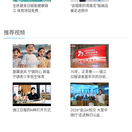
全民健身日赋能健康镇
“会唱歌的鸢尾花”版画巡
江 体育场馆免费...
展走进扬中
推荐视频
旋翼逐风 宁镇同心 首届
70年，正青春——镇江
宁镇青少年低空体育...
日报读者嘉年华的台前...
镇江日报的N种打开方式
2026“金山e知交 大爱中
国行”走进秭归公益...