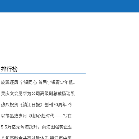
排行榜
旋翼逐风 宁镇同心 首届宁镇青少年低...
吴庆文会见华为公司高级副总裁杨瑞凯
热烈祝贺《镇江日报》创刊70周年 今...
以笔墨致岁月 以初心赴时代——写在...
5.5万亿元蓝海跃升，向海图强势正劲
八旬高龄合并高过敏体质 镇江市中医...