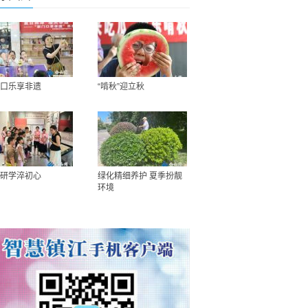
口乐享非遗
“啃秋”迎立秋
研学淬初心
绿化精细养护 夏季扮靓
环境