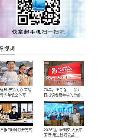
荐视频
逐风 宁镇同心 首届
70年，正青春——镇江
青少年低空体育...
日报读者嘉年华的台前...
日报的N种打开方式
2026“金山e知交 大爱中
国行”走进秭归公益...