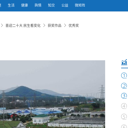
题
生活
健康
舆情
知交
公益
微矩阵
喜迎二十大 民生看变化
获奖作品
优秀奖