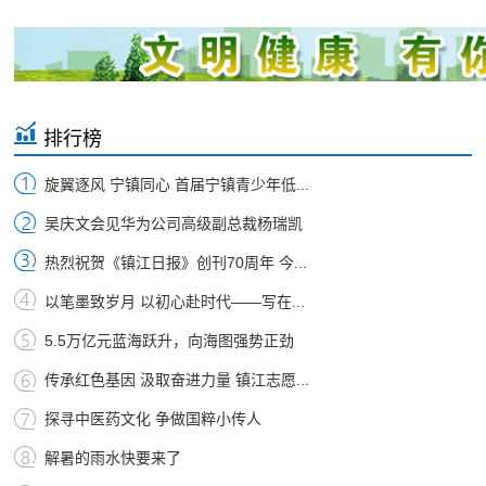
排行榜
旋翼逐风 宁镇同心 首届宁镇青少年低...
吴庆文会见华为公司高级副总裁杨瑞凯
热烈祝贺《镇江日报》创刊70周年 今...
以笔墨致岁月 以初心赴时代——写在...
5.5万亿元蓝海跃升，向海图强势正劲
传承红色基因 汲取奋进力量 镇江志愿...
探寻中医药文化 争做国粹小传人
解暑的雨水快要来了