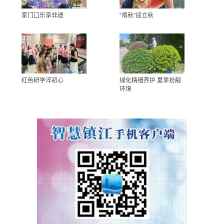
家门口乐享非遗
“啃秋”迎立秋
红色研学淬初心
绿化精细养护 夏季扮靓
环境