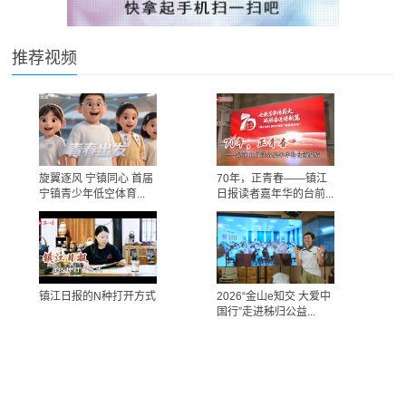
推荐视频
旋翼逐风 宁镇同心 首届
70年，正青春——镇江
宁镇青少年低空体育...
日报读者嘉年华的台前...
镇江日报的N种打开方式
2026“金山e知交 大爱中
国行”走进秭归公益...