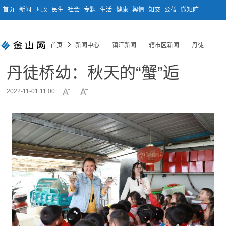
首页
新闻
时政
民生
社会
专题
生活
健康
舆情
知交
公益
微矩阵
首页
新闻中心
镇江新闻
辖市区新闻
丹徒
丹徒桥幼：秋天的“蟹”逅
2022-11-01 11:00