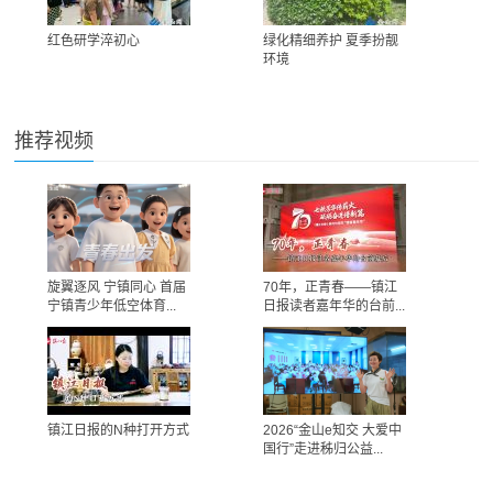
红色研学淬初心
绿化精细养护 夏季扮靓
环境
推荐视频
旋翼逐风 宁镇同心 首届
70年，正青春——镇江
宁镇青少年低空体育...
日报读者嘉年华的台前...
镇江日报的N种打开方式
2026“金山e知交 大爱中
国行”走进秭归公益...