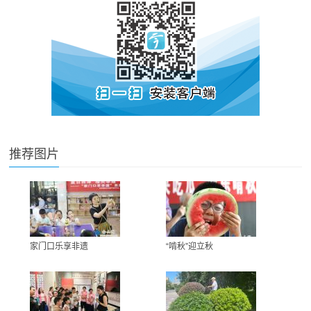
推荐图片
家门口乐享非遗
“啃秋”迎立秋