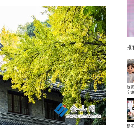
推
旋翼
宁镇
镇江