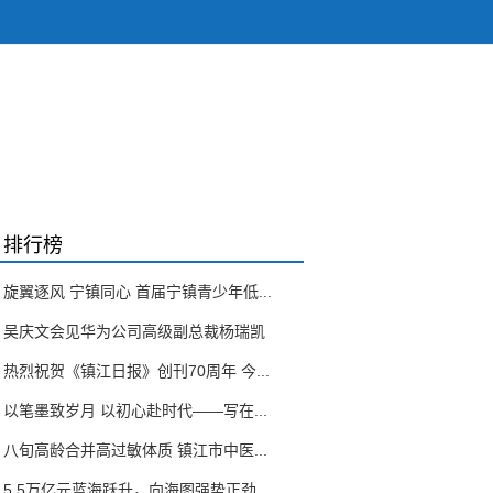
排行榜
旋翼逐风 宁镇同心 首届宁镇青少年低...
吴庆文会见华为公司高级副总裁杨瑞凯
热烈祝贺《镇江日报》创刊70周年 今...
以笔墨致岁月 以初心赴时代——写在...
八旬高龄合并高过敏体质 镇江市中医...
5.5万亿元蓝海跃升，向海图强势正劲