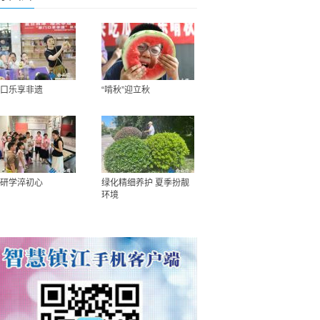
口乐享非遗
“啃秋”迎立秋
研学淬初心
绿化精细养护 夏季扮靓
环境