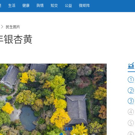
题
生活
健康
舆情
知交
公益
微矩阵
民生图片
年银杏黄