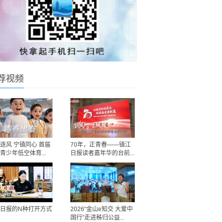
荐视频
逐风 宁镇同心 首届
70年，正青春——镇江
青少年低空体育...
日报读者嘉年华的台前...
日报的N种打开方式
2026“金山e知交 大爱中
国行”走进秭归公益...