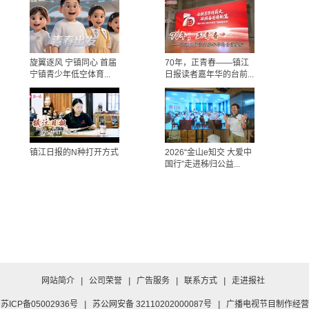
旋翼逐风 宁镇同心 首届
70年，正青春——镇江
宁镇青少年低空体育...
日报读者嘉年华的台前...
镇江日报的N种打开方式
2026“金山e知交 大爱中
国行”走进秭归公益...
网站简介
|
公司荣誉
|
广告服务
|
联系方式
|
走进报社
苏ICP备05002936号
|
苏公网安备 32110202000087号
|
广播电视节目制作经营