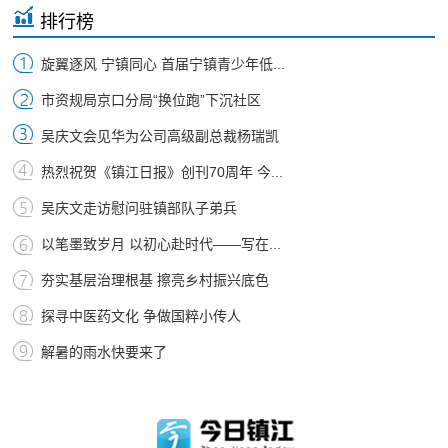
排行榜
旋翼逐风 宁镇同心 首届宁镇青少年低...
市资规局京口分局“换位跑”下沉社区
吴庆文会见华为公司高级副总裁杨瑞凯
热烈祝贺《镇江日报》创刊70周年 今...
吴庆文走访慰问驻镇部队子弟兵
以笔墨致岁月 以初心赴时代——写在...
夯实基层治理根基 擦亮乡村振兴底色
探寻中医药文化 争做国粹小传人
解暑的雨水快要来了