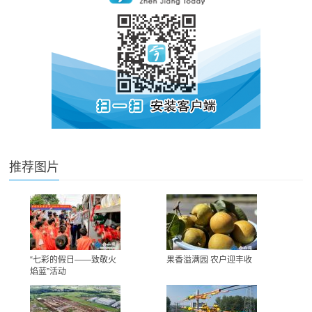
推荐图片
“七彩的假日——致敬火
果香溢满园 农户迎丰收
焰蓝”活动