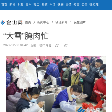
首页
新闻
时政
民生
社会
专题
生活
健康
舆情
知交
公益
微矩阵
首页
新闻中心
镇江新闻
民生图片
“大雪”腌肉忙
2022-12-08 04:42
来源：镇江日报