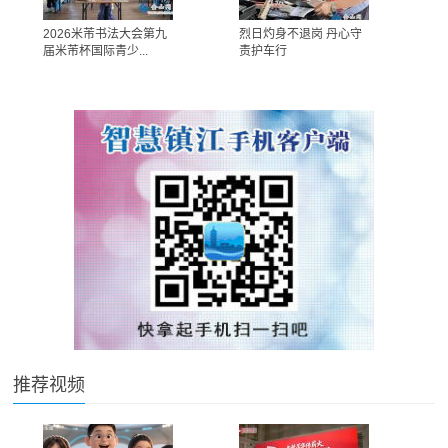
2026米芾书法大会第九
烈日灼身不退岗 丹心守
届米芾杯国际青少...
责护车行
推荐视频