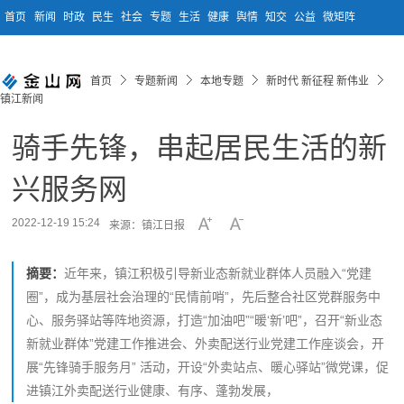
首页
新闻
时政
民生
社会
专题
生活
健康
舆情
知交
公益
微矩阵
首页
专题新闻
本地专题
新时代 新征程 新伟业
镇江新闻
骑手先锋，串起居民生活的新
兴服务网
2022-12-19 15:24
来源：镇江日报
摘要：
近年来，镇江积极引导新业态新就业群体人员融入“党建
圈”，成为基层社会治理的“民情前哨”，先后整合社区党群服务中
心、服务驿站等阵地资源，打造“加油吧”“暖‘新’吧”，召开“新业态
新就业群体”党建工作推进会、外卖配送行业党建工作座谈会，开
展“先锋骑手服务月” 活动，开设“外卖站点、暖心驿站”微党课，促
进镇江外卖配送行业健康、有序、蓬勃发展，