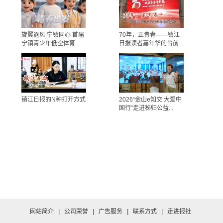
旋翼逐风 宁镇同心 首届
70年，正青春——镇江
宁镇青少年低空体育...
日报读者嘉年华的台前...
镇江日报的N种打开方式
2026“金山e知交 大爱中
国行”走进秭归公益...
网站简介
|
公司荣誉
|
广告服务
|
联系方式
|
走进报社