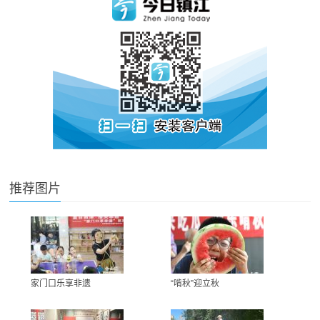
推荐图片
家门口乐享非遗
“啃秋”迎立秋