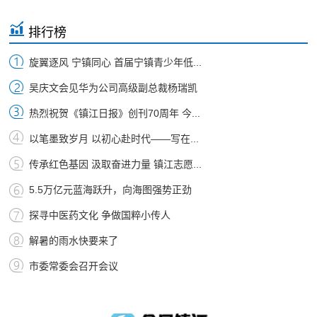
排行榜
旋翼逐风 宁镇同心 首届宁镇青少年低...
吴庆文会见华为公司高级副总裁杨瑞凯
热烈祝贺《镇江日报》创刊70周年 今...
以笔墨致岁月 以初心赴时代——写在...
传承红色基因 汲取奋进力量 镇江志愿...
5.5万亿元蓝海跃升，向海图强势正劲
探寻中医药文化 争做国粹小传人
解暑的雨水快要来了
市委常委会召开会议