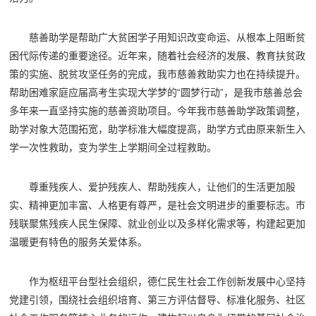
慈善助学是帮助广大贫困学子用知识改变命运、从根本上阻断贫
困代际传递的重要途径。近年来，随着社会经济的发展、教育扶贫政
策的实施、脱贫攻坚任务的完成，我市慈善救助实力也在持续提升。
帮助困难家庭应届高考生实现大学梦的“圆梦行动”，是我市慈善总会
多年来一直坚持实施的慈善资助项目。今年我市慈善助学政策调整，
助学对象大范围拓宽，助学标准大幅度提高，助学方式由原来新生入
学一次性救助，变为学生上学期间全过程救助。
尊重残疾人、爱护残疾人、帮助残疾人，让他们的生活更加殷
实、精神更加丰富、人格更有尊严，是社会文明进步的重要标志。市
残联聚焦残疾人民生保障、就业创业以及多样化需求等，构建起更加
温暖更有特色的服务关爱体系。
作为枢纽平台型社会组织，德仁民生社会工作创新发展中心坚持
党建引领，围绕社会组织培育、第三方评估督导、标准化服务、社区