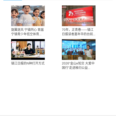
旋翼逐风 宁镇同心 首届
70年，正青春——镇江
宁镇青少年低空体育...
日报读者嘉年华的台前...
镇江日报的N种打开方式
2026“金山e知交 大爱中
国行”走进秭归公益...