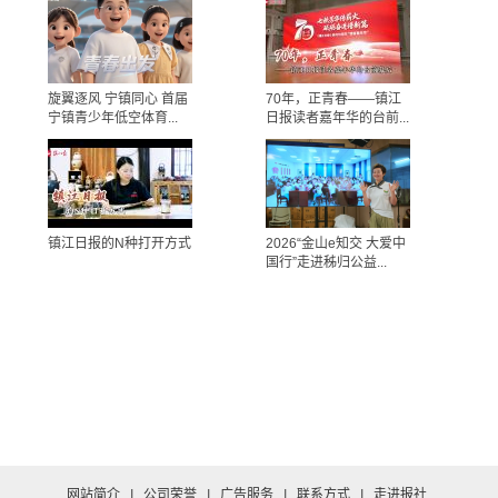
旋翼逐风 宁镇同心 首届
70年，正青春——镇江
宁镇青少年低空体育...
日报读者嘉年华的台前...
镇江日报的N种打开方式
2026“金山e知交 大爱中
国行”走进秭归公益...
网站简介
|
公司荣誉
|
广告服务
|
联系方式
|
走进报社