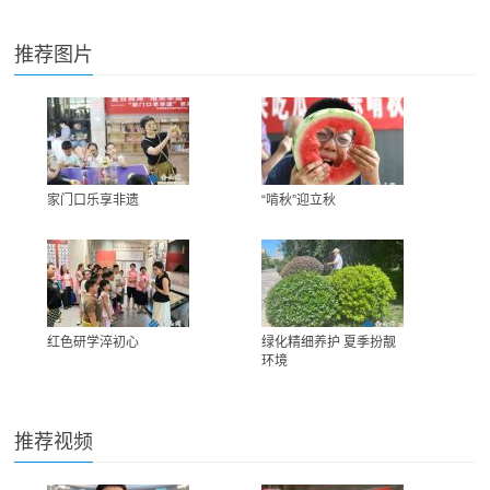
推荐图片
家门口乐享非遗
“啃秋”迎立秋
红色研学淬初心
绿化精细养护 夏季扮靓
环境
推荐视频