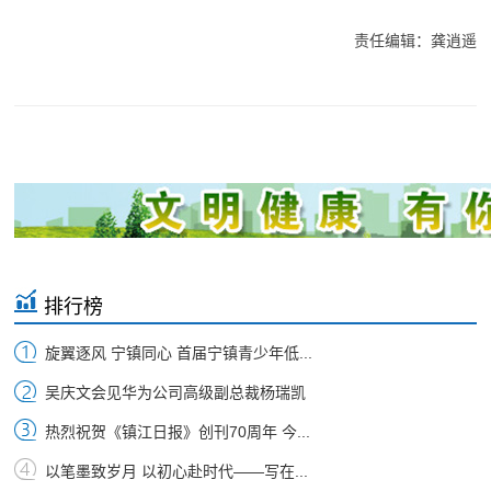
责任编辑：龚逍遥
排行榜
旋翼逐风 宁镇同心 首届宁镇青少年低...
吴庆文会见华为公司高级副总裁杨瑞凯
热烈祝贺《镇江日报》创刊70周年 今...
以笔墨致岁月 以初心赴时代——写在...