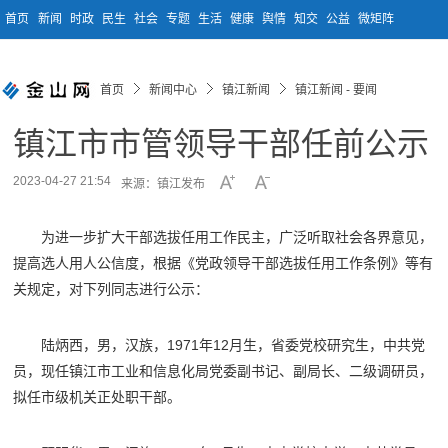
首页
新闻
时政
民生
社会
专题
生活
健康
舆情
知交
公益
微矩阵
首页
新闻中心
镇江新闻
镇江新闻 - 要闻
镇江市市管领导干部任前公示
2023-04-27 21:54
来源：镇江发布
为进一步扩大干部选拔任用工作民主，广泛听取社会各界意见，
提高选人用人公信度，根据《党政领导干部选拔任用工作条例》等有
关规定，对下列同志进行公示：
陆炳西，男，汉族，1971年12月生，省委党校研究生，中共党
员，现任镇江市工业和信息化局党委副书记、副局长、二级调研员，
拟任市级机关正处职干部。