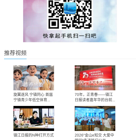
推荐视频
旋翼逐风 宁镇同心 首届
70年，正青春——镇江
宁镇青少年低空体育...
日报读者嘉年华的台前...
镇江日报的N种打开方式
2026“金山e知交 大爱中