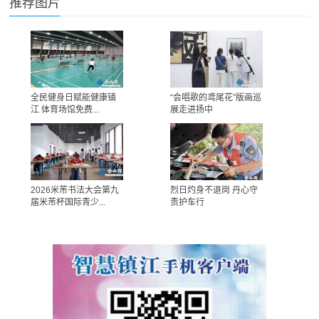
推荐图片
全民健身日赋能健康镇
“会唱歌的鸢尾花”版画巡
江 体育场馆免费...
展走进扬中
2026米芾书法大会第九
烈日灼身不退岗 丹心守
届米芾杯国际青少...
责护车行