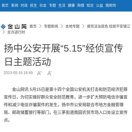
首页
新闻
时政
民生
社会
专题
生活
健康
舆情
知交
公益
微矩阵
首页
专题新闻
本地专题
擦亮法治底色 绘就平安镇江
反诈进行时
扬中公安开展“5.15”经侦宣传
日主题活动
2023-05-16 16:49
金山网讯 5月15日是第十四个全国公安机关打击和防范经济犯罪
宣传日，为切实做好群众安全防范教育，进一步扩大预防电信诈骗宣
传和减少电信诈骗案件的发生，扬中市公安局联合市地方金融管理
局、邮政储蓄银行等部门，在三茅街道南园农贸市场入口处设立宣传
点。