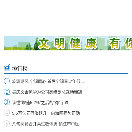
排行榜
旋翼逐风 宁镇同心 首届宁镇青少年低...
吴庆文会见华为公司高级副总裁杨瑞凯
读懂“增速5.2%”之后的“稳”字诀
5.5万亿元蓝海跃升，向海图强势正劲
八旬高龄合并高过敏体质 镇江市中医...