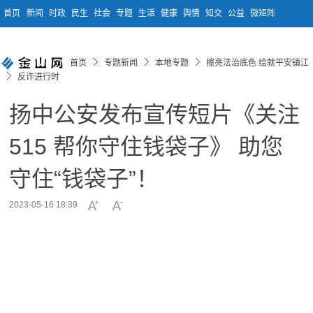
首页
新闻
时政
民生
社会
专题
生活
健康
舆情
知交
公益
微矩阵
首页
专题新闻
本地专题
擦亮法治底色 绘就平安镇江
反诈进行时
扬中公安发布宣传短片《关注
515 帮你守住钱袋子》 助您
守住“钱袋子”！
2023-05-16 18:39