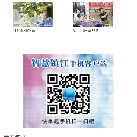
江岛葡萄飘香
家门口乐享非遗