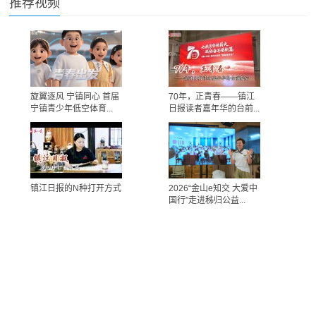
推荐视频
旋翼逐风 宁镇同心 首届
70年，正青春——镇江
宁镇青少年低空体育...
日报读者嘉年华的台前...
镇江日报的N种打开方式
2026“金山e知交 大爱中
国行”走进秭归公益...