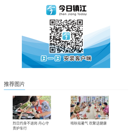
推荐图片
烈日灼身不退岗 丹心守
啃秋祛暑气 欢聚话健康
责护车行