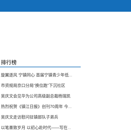
排行榜
旋翼逐风 宁镇同心 首届宁镇青少年低...
市资规局京口分局“换位跑”下沉社区
吴庆文会见华为公司高级副总裁杨瑞凯
热烈祝贺《镇江日报》创刊70周年 今...
吴庆文走访慰问驻镇部队子弟兵
以笔墨致岁月 以初心赴时代——写在...