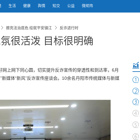
题
生活
健康
舆情
知交
公益
微矩阵
擦亮法治底色 绘就平安镇江
反诈进行时
气氛很活泼 目标很明确
，画好网上网下同心圆，切实提升反诈宣传的穿透性和到达率，6月
3”新媒体“新风”反诈宣传座谈会。10余名丹阳市传统媒体与新媒