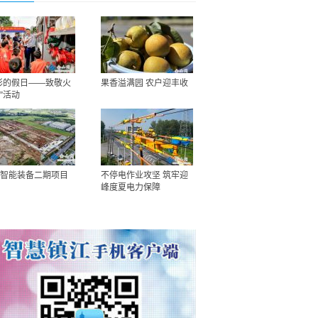
彩的假日——致敬火
果香溢满园 农户迎丰收
”活动
智能装备二期项目
不停电作业攻坚 筑牢迎
峰度夏电力保障