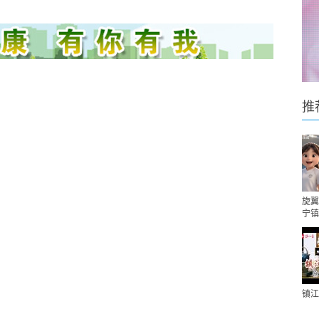
推
旋翼
宁镇
镇江