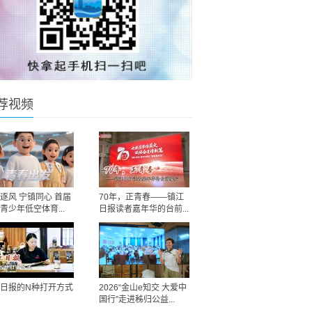
荐视频
逐风 宁镇同心 首届
70年，正青春——镇江
青少年低空体育...
日报读者嘉年华的台前...
日报的N种打开方式
2026“金山e知交 大爱中
国行”走进秭归公益...