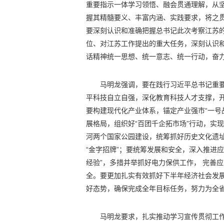
重要指示一体学习领悟、融会贯通理解，从坚
握其精髓要义、丰富内涵、实践要求，将之
要深刻认识和准确把握总书记此次考察江苏
位、对江苏工作提出的重大任务，深刻认识
话精神统一思想、统一意志、统一行动，奋力
马明龙强调，要在践行习近平总书记重
平科技自立自强，深化教育科技人才支撑，开
要构建现代化产业体系，锚定产业强市“一号
展格局，组织好“百团千企拓市场”行动，实
河两个国家公园建设，统筹抓好历史文化遗
“金字招牌”；要统筹发展和安全，深入推进应
经验”，多措并举抓好电力保供工作，
完善应
全。要更加扎实有效抓好下半年经济社会发
好态势，确保完成全年目标任务，努力为全省
马明龙要求，扎实推动学习宣传贯彻工