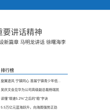
重要讲话精神
设新篇章 马明龙讲话 徐曙海李
排行榜
旋翼逐风 宁镇同心 首届宁镇青少年低...
吴庆文会见华为公司高级副总裁杨瑞凯
读懂“增速5.2%”之后的“稳”字诀
5.5万亿元蓝海跃升，向海图强势正劲