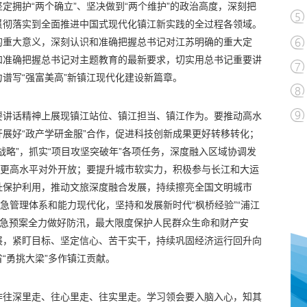
定拥护“两个确立”、坚决做到“两个维护”的政治高度，深刻把
贯彻落实到全面推进中国式现代化镇江新实践的全过程各领域。
的重大意义，深刻认识和准确把握总书记对江苏明确的重大定
和准确把握总书记对主题教育的最新要求，切实用总书记重要讲
谱写“强富美高”新镇江现代化建设新篇章。
要讲话精神上展现镇江站位、镇江担当、镇江作为。要推动高水
展好“政产学研金服”合作，促进科技创新成果更好转移转化；
战略”，抓实“项目攻坚突破年”各项任务，深度融入区域协调发
现更高水平对外开放；要提升城市软实力，积极参与长江和大运
址保护利用，推动文旅深度融合发展，持续擦亮全国文明城市
急管理体系和能力现代化，坚持和发展新时代“枫桥经验”“浦江
急预案全力做好防汛，最大限度保护人民群众生命和财产安
展，紧盯目标、坚定信心、苦干实干，持续巩固经济运行回升向
“勇挑大梁”多作镇江贡献。
作往深里走、往心里走、往实里走。学习领会要入脑入心，知其