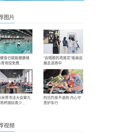
荐图片
健身日赋能健康镇
“会唱歌的鸢尾花”版画巡
体育场馆免费...
展走进扬中
26米芾书法大会第九
烈日灼身不退岗 丹心守
芾杯国际青少...
责护车行
荐视频