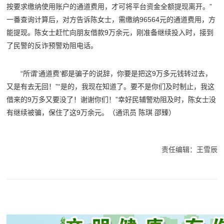
按要求缴纳使用账户的通道费用，才可将平台资金全额提现离开。”
一番查询计算后，对方告诉陈女士，需缴纳96564元的通道费用，方
能提现。陈女士赶忙向朋友借款9万余元，刚准备继续投入时，接到
了民警的反诈预警劝阻电话。
“所谓‘通道费’都是骗子的说辞，你要是把这9万多元钱转过去，
又是有去无回！”“是的，我现在知道了。要不是你们及时制止，我这
借来的9万多又要没了！谢谢你们！”幸好民辅警劝阻及时，陈女士没
有继续被骗，保住了这9万余元。（通讯员 陈琪 邵臻）
责任编辑：王雪辰