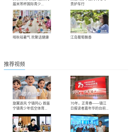
届米芾杯国际青少...
责护车行
啃秋祛暑气 欢聚话健康
江岛葡萄飘香
推荐视频
旋翼逐风 宁镇同心 首届
70年，正青春——镇江
宁镇青少年低空体育...
日报读者嘉年华的台前...