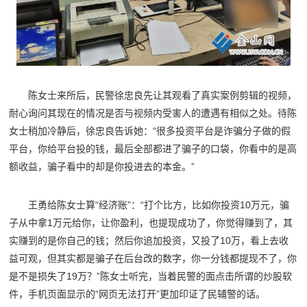
陈女士来所后，民警徐忠良先让其观看了真实案例剪辑的视频，
耐心询问其现在的情况是否与视频内受害人的遭遇有相似之处。待陈
女士稍加冷静后，徐忠良告诉她：“很多投资平台是诈骗分子做的假
平台，你给平台投的钱，最后全部都进了骗子的口袋，你看中的是高
额收益，骗子看中的却是你投进去的本金。”
王勇给陈女士算“经济账”：“打个比方，比如你投资10万元，骗
子从中拿1万元给你，让你盈利，也提现成功了，你觉得赚到了，其
实赚到的是你自己的钱；然后你追加投资，又投了10万，看上去收
益可观，但其实都是骗子在后台改的数字，你一分钱都提现不了，你
是不是损失了19万？”陈女士听完，当着民警的面点击所谓的炒股软
件，手机页面显示的“网页无法打开”更加印证了民辅警的话。