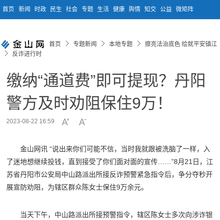
首页
新闻
时政
民生
社会
专题
生活
健康
舆情
知交
公益
微矩阵
首页
专题新闻
本地专题
擦亮法治底色 绘就平安镇江
反诈进行时
缴纳“通道费”即可提现？丹阳
警方及时劝阻保住9万！
2023-08-22 16:59
金山网讯 “说出来你们可能不信，当时我就跟被洗脑了一样，入
了迷地想继续投钱，直到接受了你们面对面的宣传……”8月21日，江
苏省丹阳市公安局中山路派出所接反诈预警紧急指令后，争分夺秒开
展宣防劝阻，为辖区群众陈女士保住9万余元。
当天下午，中山路派出所接预警指令，辖区陈女士多次向涉诈银