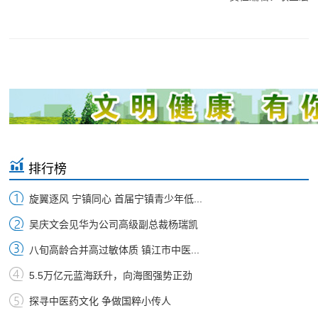
排行榜
旋翼逐风 宁镇同心 首届宁镇青少年低...
吴庆文会见华为公司高级副总裁杨瑞凯
八旬高龄合并高过敏体质 镇江市中医...
5.5万亿元蓝海跃升，向海图强势正劲
探寻中医药文化 争做国粹小传人