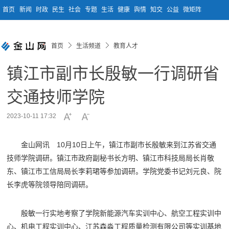
首页
新闻
时政
民生
社会
专题
生活
健康
舆情
知交
公益
微矩阵
首页
生活频道
教育人才
镇江市副市长殷敏一行调研省
交通技师学院
2023-10-11 17:32
金山网讯 10月10日上午，镇江市副市长殷敏来到江苏省交通
技师学院调研。镇江市政府副秘书长方明、镇江市科技局局长肖敬
东、镇江市工信局局长李莉珺等参加调研。学院党委书记刘元良、院
长李虎等院领导陪同调研。
殷敏一行实地考察了学院新能源汽车实训中心、航空工程实训中
心、机电工程实训中心、江苏森淼工程质量检测有限公司等实训基地