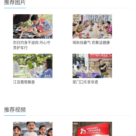
推荐图片
烈日灼身不退岗 丹心守
啃秋祛暑气 欢聚话健康
责护车行
江岛葡萄飘香
家门口乐享非遗
推荐视频