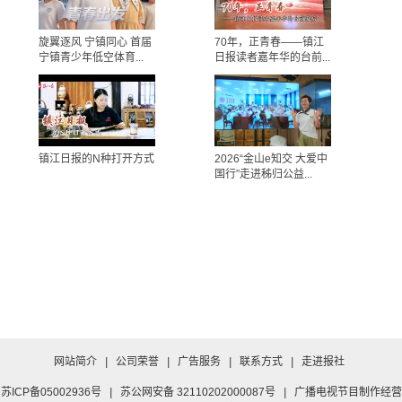
旋翼逐风 宁镇同心 首届
70年，正青春——镇江
宁镇青少年低空体育...
日报读者嘉年华的台前...
镇江日报的N种打开方式
2026“金山e知交 大爱中
国行”走进秭归公益...
网站简介
|
公司荣誉
|
广告服务
|
联系方式
|
走进报社
苏ICP备05002936号
|
苏公网安备 32110202000087号
|
广播电视节目制作经营