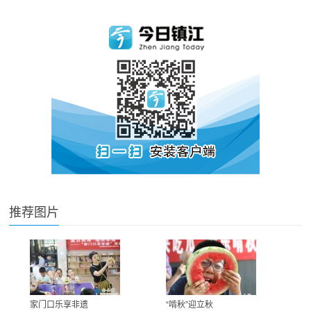
推荐图片
家门口乐享非遗
“啃秋”迎立秋