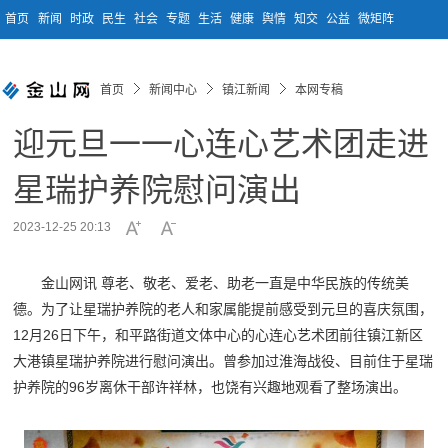
首页
新闻
时政
民生
社会
专题
生活
健康
舆情
知交
公益
微矩阵
首页
新闻中心
镇江新闻
本网专稿
迎元旦一一心连心艺术团走进
星瑞护养院慰问演出
2023-12-25 20:13
金山网讯 尊老、敬老、爱老、助老一直是中华民族的传统美
德。为了让星瑞护养院的老人和家属能提前感受到元旦的喜庆氛围，
12月26日下午，和平路街道文体中心的心连心艺术团前往镇江新区
大港镇星瑞护养院进行慰问演出。曾参加过淮海战役、目前住于星瑞
护养院的96岁离休干部许祥林，也饶有兴趣地观看了整场演出。