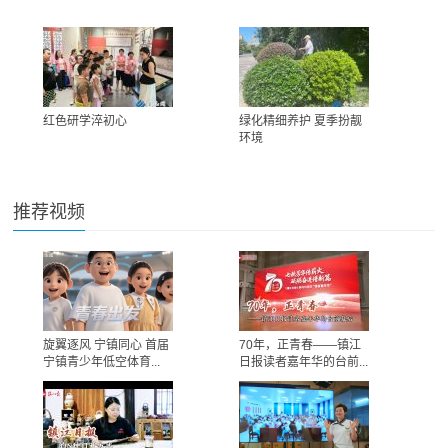
红色研学淬初心
绿化精细养护 夏季扮靓
环境
推荐视频
旋翼逐风 宁镇同心 首届
70年，正青春——镇江
宁镇青少年低空体育...
日报读者嘉年华的台前...