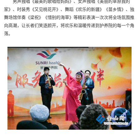
男声独唱《最美的歌唱给妈妈》、女声独唱《美丽的草原我的
家》、时装秀《又见桃花开》、舞蹈《欢乐的新疆》《苗乡情》、独
舞场馆伴奏《梁祝》《惜别的海草》等精彩表演一次次将全场氛围推
向高潮，让长者们笑逐颜开，将欢乐和温暖传递到护养院的每一个角
落。