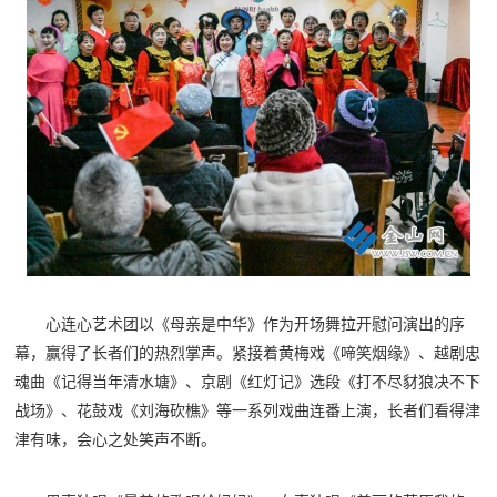
心连心艺术团以《母亲是中华》作为开场舞拉开慰问演出的序
幕，赢得了长者们的热烈掌声。紧接着黄梅戏《啼笑烟缘》、越剧忠
魂曲《记得当年清水塘》、京剧《红灯记》选段《打不尽豺狼决不下
战场》、花鼓戏《刘海砍樵》等一系列戏曲连番上演，长者们看得津
津有味，会心之处笑声不断。