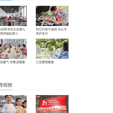
26米芾书法大会第九
烈日灼身不退岗 丹心守
芾杯国际青少...
责护车行
祛暑气 欢聚话健康
江岛葡萄飘香
荐视频