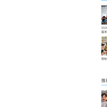
20
届米
啃秋
推