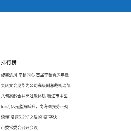
排行榜
旋翼逐风 宁镇同心 首届宁镇青少年低...
吴庆文会见华为公司高级副总裁杨瑞凯
八旬高龄合并高过敏体质 镇江市中医...
5.5万亿元蓝海跃升，向海图强势正劲
读懂“增速5.2%”之后的“稳”字诀
市委常委会召开会议