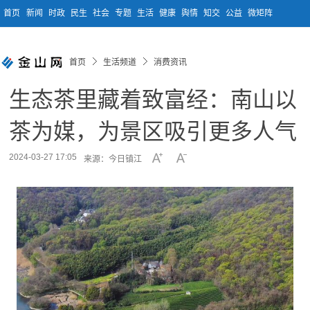
首页
新闻
时政
民生
社会
专题
生活
健康
舆情
知交
公益
微矩阵
首页
生活频道
消费资讯
生态茶里藏着致富经：南山以
茶为媒，为景区吸引更多人气
2024-03-27 17:05
来源：今日镇江