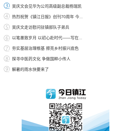
吴庆文会见华为公司高级副总裁杨瑞凯
热烈祝贺《镇江日报》创刊70周年 今...
吴庆文走访慰问驻镇部队子弟兵
以笔墨致岁月 以初心赴时代——写在...
夯实基层治理根基 擦亮乡村振兴底色
探寻中医药文化 争做国粹小传人
解暑的雨水快要来了