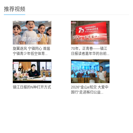
推荐视频
旋翼逐风 宁镇同心 首届
70年，正青春——镇江
宁镇青少年低空体育...
日报读者嘉年华的台前...
镇江日报的N种打开方式
2026“金山e知交 大爱中
国行”走进秭归公益...