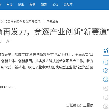
题
生活
健康
舆情
知交
公益
微矩阵
擦亮法治底色 绘就平安镇江
平安城市
再发力，竞逐产业创新“新赛道
春天里，盐城市以“科技创新攻坚年”活动为抓手，全面落实“四
源、创新主体、创新氛围，扎实推进科技创新各项重点工作，着力
、新模式、新动能，吹旺了盐阜大地加快新型工业化转型的燎原
037.html
责任编辑：王雪辰