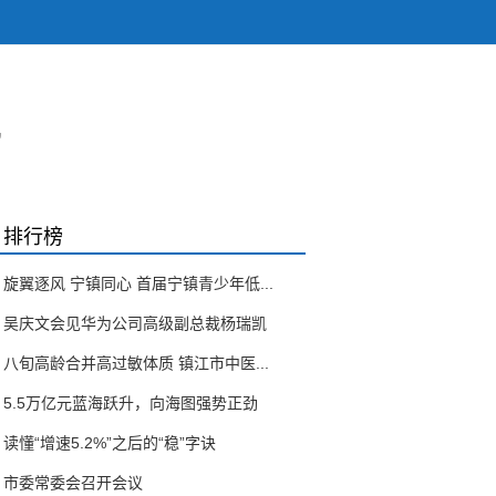
”
排行榜
旋翼逐风 宁镇同心 首届宁镇青少年低...
吴庆文会见华为公司高级副总裁杨瑞凯
八旬高龄合并高过敏体质 镇江市中医...
5.5万亿元蓝海跃升，向海图强势正劲
读懂“增速5.2%”之后的“稳”字诀
市委常委会召开会议