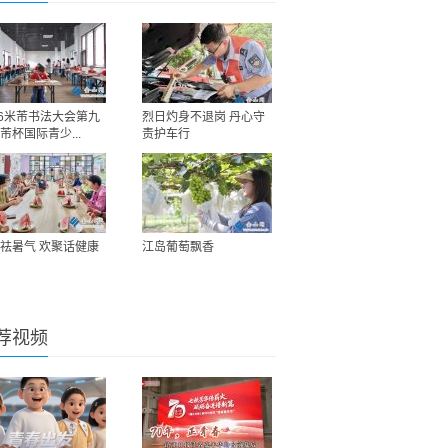
26米芾书法大会第九
烈日灼身不退岗 丹心守
芾杯国际青少...
责护车行
祛暑气 欢聚话健康
江岛葡萄飘香
荐视频