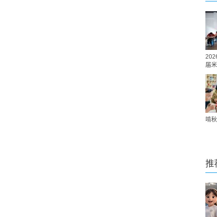
20
届米
啃秋
推