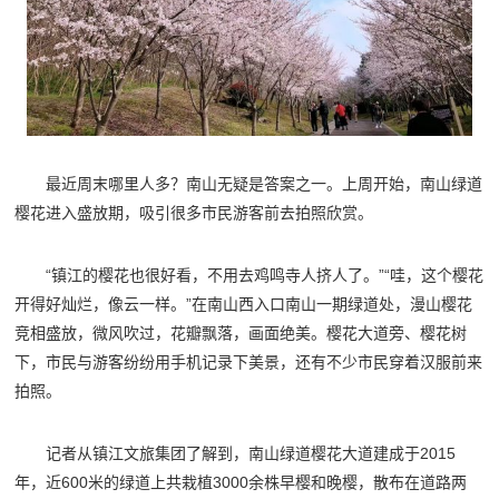
最近周末哪里人多？南山无疑是答案之一。上周开始，南山绿道
樱花进入盛放期，吸引很多市民游客前去拍照欣赏。
“镇江的樱花也很好看，不用去鸡鸣寺人挤人了。”“哇，这个樱花
开得好灿烂，像云一样。”在南山西入口南山一期绿道处，漫山樱花
竞相盛放，微风吹过，花瓣飘落，画面绝美。樱花大道旁、樱花树
下，市民与游客纷纷用手机记录下美景，还有不少市民穿着汉服前来
拍照。
记者从镇江文旅集团了解到，南山绿道樱花大道建成于2015
年，近600米的绿道上共栽植3000余株早樱和晚樱，散布在道路两