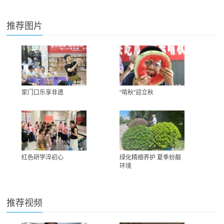
推荐图片
家门口乐享非遗
“啃秋”迎立秋
红色研学淬初心
绿化精细养护 夏季扮靓
环境
推荐视频