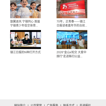
旋翼逐风 宁镇同心 首届
70年，正青春——镇江
宁镇青少年低空体育...
日报读者嘉年华的台前...
镇江日报的N种打开方式
2026“金山e知交 大爱中
国行”走进秭归公益...
网站简介
|
公司荣誉
|
广告服务
|
联系方式
|
走进报社