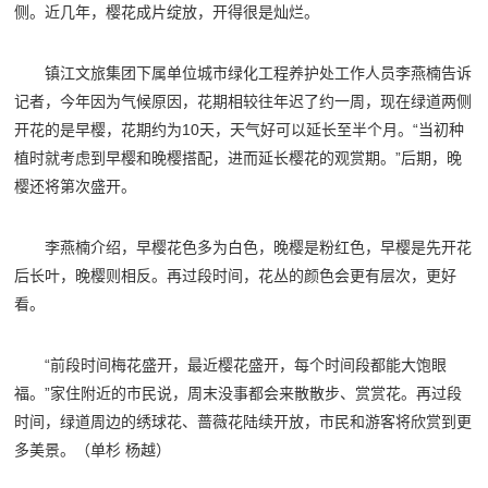
侧。近几年，樱花成片绽放，开得很是灿烂。
镇江文旅集团下属单位城市绿化工程养护处工作人员李燕楠告诉
记者，今年因为气候原因，花期相较往年迟了约一周，现在绿道两侧
开花的是早樱，花期约为10天，天气好可以延长至半个月。“当初种
植时就考虑到早樱和晚樱搭配，进而延长樱花的观赏期。”后期，晚
樱还将第次盛开。
李燕楠介绍，早樱花色多为白色，晚樱是粉红色，早樱是先开花
后长叶，晚樱则相反。再过段时间，花丛的颜色会更有层次，更好
看。
“前段时间梅花盛开，最近樱花盛开，每个时间段都能大饱眼
福。”家住附近的市民说，周末没事都会来散散步、赏赏花。再过段
时间，绿道周边的绣球花、蔷薇花陆续开放，市民和游客将欣赏到更
多美景。（单杉 杨越）