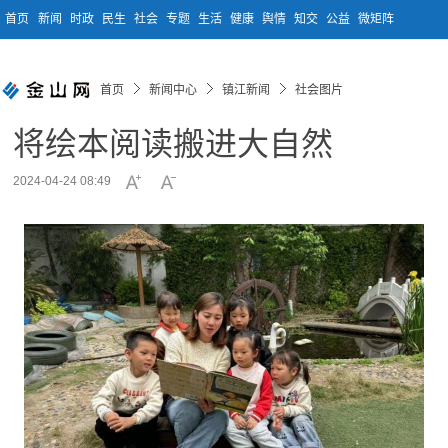
首页
新闻
时政
民生
社会
专题
生活
健康
舆情
知交
公益
微矩阵
首页
新闻中心
镇江新闻
社会图片
将绘本阅读搬进大自然
2024-04-24 08:49