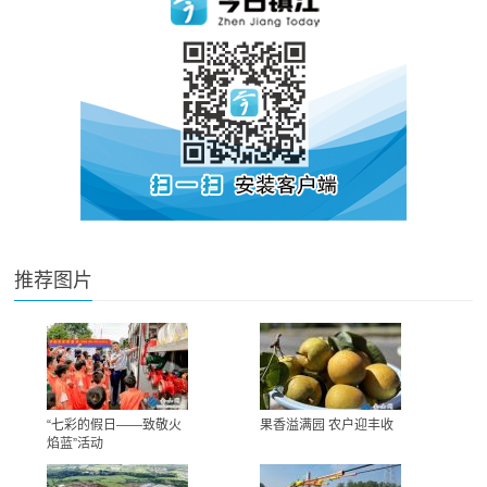
推荐图片
“七彩的假日——致敬火
果香溢满园 农户迎丰收
焰蓝”活动