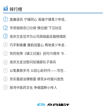
排行榜
旋翼逐风 宁镇同心 首届宁镇青少年低...
市资规局京口分局“换位跑”下沉社区
吴庆文会见华为公司高级副总裁杨瑞凯
巧手制香囊 雅韵润童心 两地青少年走...
热烈祝贺《镇江日报》创刊70周年 今...
吴庆文走访慰问驻镇部队子弟兵
以笔墨致岁月 以初心赴时代——写在...
夯实基层治理根基 擦亮乡村振兴底色
探寻中医药文化 争做国粹小传人