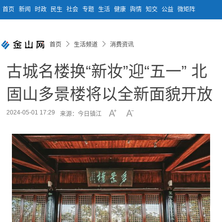
首页
新闻
时政
民生
社会
专题
生活
健康
舆情
知交
公益
微矩阵
首页
生活频道
消费资讯
古城名楼换“新妆”迎“五一” 北
固山多景楼将以全新面貌开放
2024-05-01 17:29
来源：今日镇江