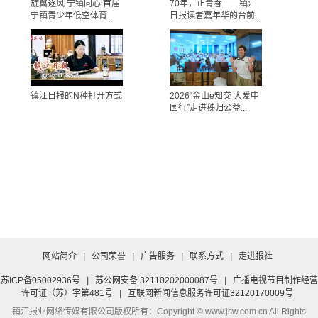
旋翼逐风 宁镇同心 首届
70年，正青春——镇江
宁镇青少年低空体育...
日报读者嘉年华的台前...
镇江日报的N种打开方式
2026“金山e知交 大爱中
国行”走进秭归公益...
网站简介
|
公司荣誉
|
广告服务
|
联系方式
|
走进报社
苏ICP备05002936号
|
苏公网安备 32110202000087号
|
广播电视节目制作经营
许可证（苏）字第481号
|
互联网新闻信息服务许可证32120170009号
镇江报业网络传媒有限公司
版权所有：Copyright © www.jsw.com.cn All Rights