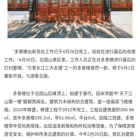
“多景楼出新亮化工作已于4月26日完工，目前在进行最后的收尾
工作。”4月30日，北固山景区里，工作人员正在对多景楼进行最后的
打扫整理。“万里长江三大名楼”之一的多景楼焕然一新，将于5月1日
重新开放，与游客见面。
多景楼位于北固山后峰顶上，始建于唐代，因米芾题书“天下江
山第一楼”匾额而闻名。建筑为木结构仿古建筑，是一座画梁飞檐楼
阁，2010年移建，移建工程于2012年完工，工程总建筑面积355.86
㎡，其中多景楼295.2㎡，亭51.66㎡，平台9㎡。因临江而建，多景
楼常年受风雨侵蚀，出现油漆剥落和构件松动等现象，为了保障游客
游览安全，保护和传承古建筑的价值，今年2月20日起，景区对建筑