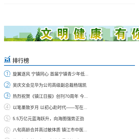
排行榜
旋翼逐风 宁镇同心 首届宁镇青少年低...
吴庆文会见华为公司高级副总裁杨瑞凯
热烈祝贺《镇江日报》创刊70周年 今...
以笔墨致岁月 以初心赴时代——写在...
5.5万亿元蓝海跃升，向海图强势正劲
八旬高龄合并高过敏体质 镇江市中医...