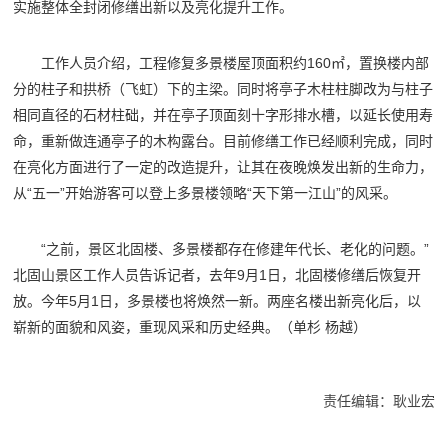
实施整体全封闭修缮出新以及亮化提升工作。
工作人员介绍，工程修复多景楼屋顶面积约160㎡，置换楼内部
分的柱子和拱桥（飞虹）下的主梁。同时将亭子木柱柱脚改为与柱子
相同直径的石材柱础，并在亭子顶面刻十字形排水槽，以延长使用寿
命，重新做连通亭子的木构露台。目前修缮工作已经顺利完成，同时
在亮化方面进行了一定的改造提升，让其在夜晚焕发出新的生命力，
从“五一”开始游客可以登上多景楼领略“天下第一江山”的风采。
“之前，景区北固楼、多景楼都存在修建年代长、老化的问题。”
北固山景区工作人员告诉记者，去年9月1日，北固楼修缮后恢复开
放。今年5月1日，多景楼也将焕然一新。两座名楼出新亮化后，以
崭新的面貌和风姿，重现风采和历史经典。（单杉 杨越）
责任编辑：耿业宏