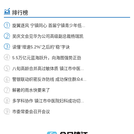
排行榜
旋翼逐风 宁镇同心 首届宁镇青少年低...
吴庆文会见华为公司高级副总裁杨瑞凯
读懂“增速5.2%”之后的“稳”字诀
5.5万亿元蓝海跃升，向海图强势正劲
八旬高龄合并高过敏体质 镇江市中医...
警银联动织密反诈防线 成功保住群众4...
解暑的雨水快要来了
多学科协作 镇江市中医院妇科成功切...
市委常委会召开会议