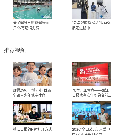
全民健身日赋能健康镇
“会唱歌的鸢尾花”版画巡
江 体育场馆免费...
展走进扬中
推荐视频
旋翼逐风 宁镇同心 首届
70年，正青春——镇江
宁镇青少年低空体育...
日报读者嘉年华的台前...
镇江日报的N种打开方式
2026“金山e知交 大爱中
国行”走进秭归公益...