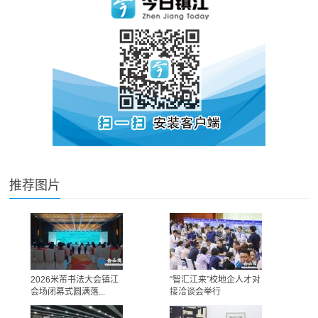
推荐图片
2026米芾书法大会镇江
“智汇江来”校地企人才对
会场闭幕式圆满落...
接洽谈会举行