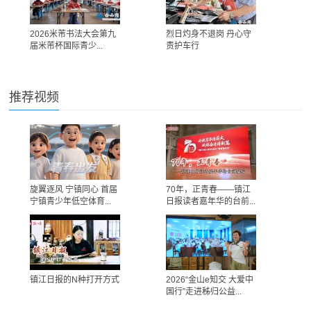
2026米芾书法大会第九
烈日灼身不退岗 丹心守
届米芾杯国际青少...
责护车行
推荐视频
旋翼逐风 宁镇同心 首届
70年，正青春——镇江
宁镇青少年低空体育...
日报读者嘉年华的台前...
镇江日报的N种打开方式
2026“金山e知交 大爱中
国行”走进秭归公益...