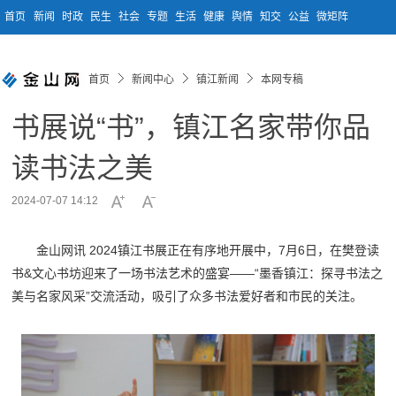
首页
新闻
时政
民生
社会
专题
生活
健康
舆情
知交
公益
微矩阵
首页
新闻中心
镇江新闻
本网专稿
书展说“书”，镇江名家带你品
读书法之美
2024-07-07 14:12
金山网讯 2024镇江书展正在有序地开展中，7月6日，在樊登读
书&文心书坊迎来了一场书法艺术的盛宴——“墨香镇江：探寻书法之
美与名家风采”交流活动，吸引了众多书法爱好者和市民的关注。