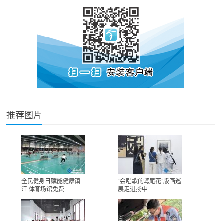
推荐图片
全民健身日赋能健康镇
“会唱歌的鸢尾花”版画巡
江 体育场馆免费...
展走进扬中