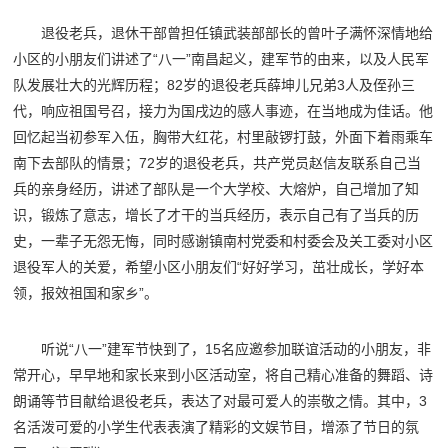
退役老兵，退休干部曾担任镇武装部部长的曾叶子满怀深情地给
小区的小朋友们讲述了“八一”南昌起义，建军节的由来，以及人民军
队发展壮大的光辉历程；82岁的退役老兵薛坤儿兄弟3人及侄孙三
代，响应祖国号召，接力为国戌边的感人事迹，在当地成为佳话。他
回忆起当初参军入伍，胸带大红花，村里敲锣打鼓，外面下着雨乘车
南下去部队的情景；72岁的退役老兵，共产党员赵信友联系自己当
兵的亲身经历，讲述了部队是一个大学校、大熔炉，自己增加了知
识，锻炼了意志，增长了才干的当兵经历，表示自己有了当兵的历
史，一辈子无怨无悔，同时感谢镇南村党委和村委会及关工委对小区
退役军人的关爱，希望小区小朋友们“好好学习，茁壮成长，学好本
领，报效祖国和家乡”。
听说“八一”建军节快到了，15名应邀参加联谊活动的小朋友，非
常开心，早早地和家长来到小区活动室，将自己精心准备的舞蹈、诗
朗诵等节目献给退役老兵，表达了对最可爱人的崇敬之情。其中，3
名活泼可爱的小学生代表表演了精彩的文娱节目，增添了节日的氛