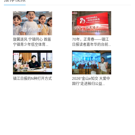
旋翼逐风 宁镇同心 首届
70年，正青春——镇江
宁镇青少年低空体育...
日报读者嘉年华的台前...
镇江日报的N种打开方式
2026“金山e知交 大爱中
国行”走进秭归公益...