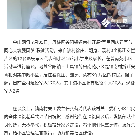
金山网讯 7月31日，丹徒区谷阳镇镇南村开展“军民同庆建军节
同心共筑强国梦”联谊活动，来自该村徐庄、翻身、汤村3个拆迁安置
片区的12名退役军人代表和小区15名小学生及家长，在曾南苑小区
活动室进行座谈。地处谷阳镇三山集镇的曾南苑小区是镇南村拆迁安
置相对集中的小区，居住着徐庄、翻身、汤村3个片区的村民。据了
解，目前全村退役军人176人，其中该小区拥有退役军人26人，现役
军人2名。
座谈会上，镇南村关工委主任张菊芳代表该村关工委和小区居民
向全体退役老兵致以节日祝贺，感谢他们在退役回乡后，发扬部队优
良传统，无私奉献，积极投身家乡建设，希望他们保重身体，发挥余
热，给小区管理进言献策，助力和美社区建设。