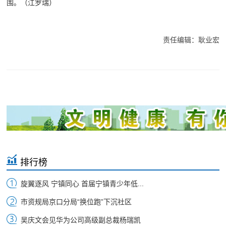
围。（江罗瑞）
责任编辑：耿业宏
排行榜
旋翼逐风 宁镇同心 首届宁镇青少年低...
市资规局京口分局“换位跑”下沉社区
吴庆文会见华为公司高级副总裁杨瑞凯