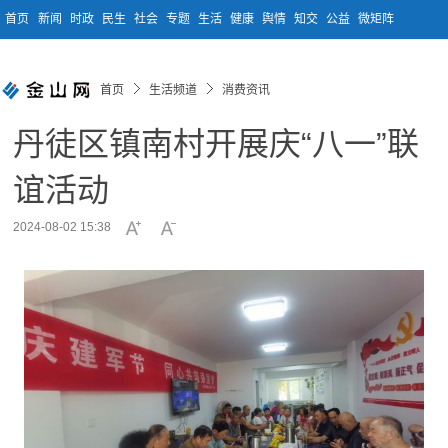
首页
新闻
时政
民生
社会
专题
生活
健康
舆情
知交
公益
微矩阵
首页
生活频道
消费资讯
丹徒区镇南村开展庆“八一”联
谊活动
2024-08-02 15:38