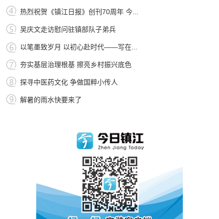
热烈祝贺《镇江日报》创刊70周年 今...
吴庆文走访慰问驻镇部队子弟兵
以笔墨致岁月 以初心赴时代——写在...
夯实基层治理根基 擦亮乡村振兴底色
探寻中医药文化 争做国粹小传人
解暑的雨水快要来了