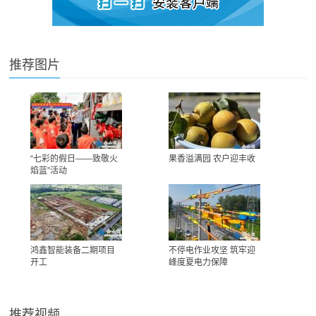
推荐图片
“七彩的假日——致敬火
果香溢满园 农户迎丰收
焰蓝”活动
鸿鑫智能装备二期项目
不停电作业攻坚 筑牢迎
开工
峰度夏电力保障
推荐视频