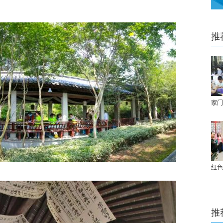
推
家门
红色
推