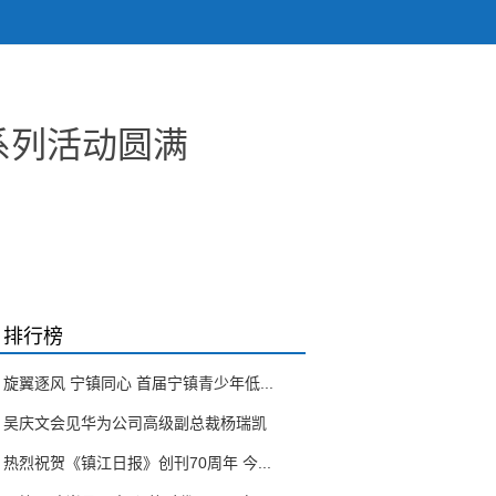
系列活动圆满
排行榜
旋翼逐风 宁镇同心 首届宁镇青少年低...
吴庆文会见华为公司高级副总裁杨瑞凯
热烈祝贺《镇江日报》创刊70周年 今...