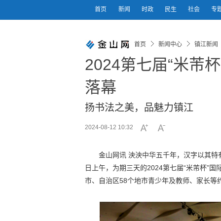
首页
新闻
时政
民生
社会
专
首页
新闻中心
镇江新闻
2024第七届“米
落幕
扬书法之美，品魅力镇江
2024-08-12 10:32
金山网讯 泱泱中华五千年，汉字以其特
日上午，为期三天的2024第七届“米芾杯”
市、自治区58个地市青少年及教师、家长等约