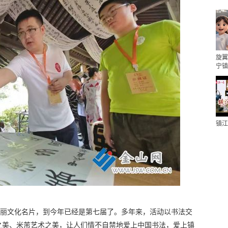
旋翼
宁镇
镇江
亮丽文化名片，到今年已经是第七届了。多年来，活动以书法交
之美、米芾艺术之美，让人们情不自禁地爱上中国书法，爱上镇