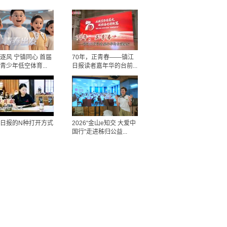
逐风 宁镇同心 首届
70年，正青春——镇江
青少年低空体育...
日报读者嘉年华的台前...
日报的N种打开方式
2026“金山e知交 大爱中
国行”走进秭归公益...