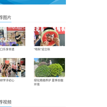
荐图片
口乐享非遗
“啃秋”迎立秋
研学淬初心
绿化精细养护 夏季扮靓
环境
荐视频