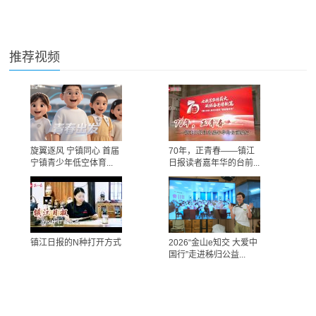
推荐视频
旋翼逐风 宁镇同心 首届
70年，正青春——镇江
宁镇青少年低空体育...
日报读者嘉年华的台前...
镇江日报的N种打开方式
2026“金山e知交 大爱中
国行”走进秭归公益...