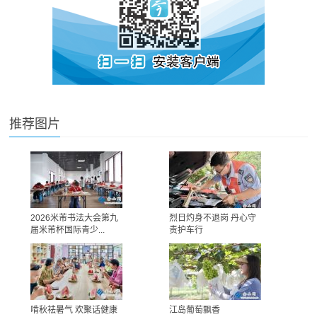
推荐图片
2026米芾书法大会第九
烈日灼身不退岗 丹心守
届米芾杯国际青少...
责护车行
啃秋祛暑气 欢聚话健康
江岛葡萄飘香