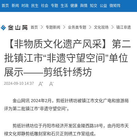
首页
新闻
时政
民生
社会
专题
生活
健康
舆情
知交
公益
微矩阵
首页
专题新闻
业务类专题
文化现场
镇江非遗
【非物质文化遗产风采】第二
批镇江市“非遗守望空间”单位
展示——剪纸针绣坊
2024-09-10 14:37
金山网讯 2024年2月，剪纸针绣坊被镇江市文化广电和旅游局
评为第二批镇江市“非遗守望空间”。
剪纸针绣坊位于丹阳市经济开发区金陵西路18号，由丹阳市天
禄文化郑静剪纸雕刻室和石贝正则绣工作室组成。