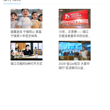
旋翼逐风 宁镇同心 首届
70年，正青春——镇江
宁镇青少年低空体育...
日报读者嘉年华的台前...
镇江日报的N种打开方式
2026“金山e知交 大爱中
国行”走进秭归公益...