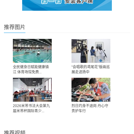
推荐图片
全民健身日赋能健康镇
“会唱歌的鸢尾花”版画巡
江 体育场馆免费...
展走进扬中
2026米芾书法大会第九
烈日灼身不退岗 丹心守
届米芾杯国际青少...
责护车行
推荐视频