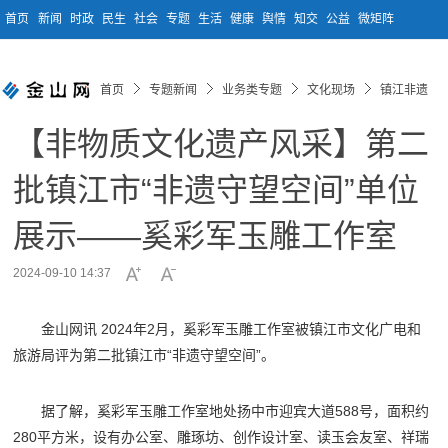
首页
新闻
时政
民生
社会
专题
生活
健康
舆情
知交
公益
微矩阵
首页
专题新闻
业务类专题
文化现场
镇江非遗
【非物质文化遗产风采】第二
批镇江市“非遗守望空间”单位
展示——奚彩军玉雕工作室
2024-09-10 14:37
金山网讯 2024年2月，奚彩军玉雕工作室被镇江市文化广电和
旅游局评为第二批镇江市“非遗守望空间”。
据了解，奚彩军玉雕工作室地处扬中市迎宾大道588号，面积约
280平方米，设有办公室、雕琢坊、创作设计室、读玉会友室、祥瑞