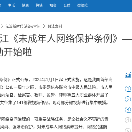
题
生活
健康
舆情
知交
公益
微矩阵
法治新时代 清朗e空间
普法案例
江《未成年人网络保护条例》——
动开始啦
护条例》正式公布，2024年1月1日起正式实施，这是我国首部专
例》公布一周年之际，市委网信办联合市中级人民法院、市人民
面向法官、检察官、教师、民警、律师等五大职业群体开展了
，共征集了141部微视频作品。现对部分微视频进行集中展播。
是网络空间治理的一项重要战略任务，是全社会义不容辞的责
明风尚、强法治保护，对未成年人网络素养提升、网络沉迷防