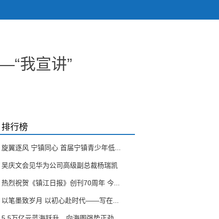
“我宣讲”
排行榜
旋翼逐风 宁镇同心 首届宁镇青少年低...
吴庆文会见华为公司高级副总裁杨瑞凯
热烈祝贺《镇江日报》创刊70周年 今...
以笔墨致岁月 以初心赴时代——写在...
5.5万亿元蓝海跃升，向海图强势正劲