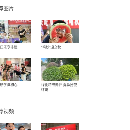
荐图片
口乐享非遗
“啃秋”迎立秋
研学淬初心
绿化精细养护 夏季扮靓
环境
荐视频