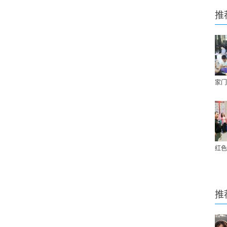
推
家门
红色
推