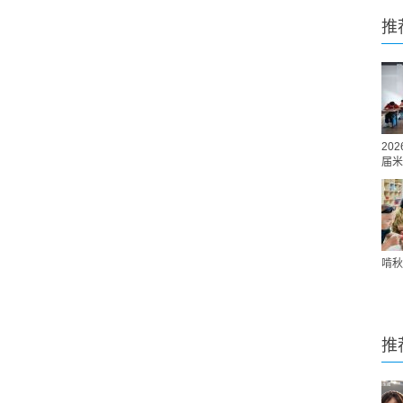
推
20
届米
啃秋
推