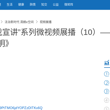
题
生活
健康
舆情
知交
公益
微矩阵
法治新时代 清朗e空间
视频展播
我宣讲”系列微视频展播（10）—
明》
/s/t9PtTMO6jdYOPZzDITKx6Q