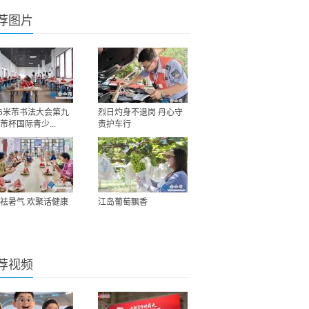
荐图片
26米芾书法大会第九
烈日灼身不退岗 丹心守
芾杯国际青少...
责护车行
祛暑气 欢聚话健康
江岛葡萄飘香
荐视频