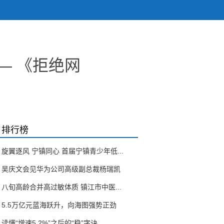
— 《拒绝网
排行榜
旋翼逐风 宁镇同心 首届宁镇青少年低...
吴庆文会见华为公司高级副总裁杨瑞凯
八旬高龄合并高过敏体质 镇江市中医...
5.5万亿元蓝海跃升，向海图强势正劲
读懂“增速5.2%”之后的“稳”字诀