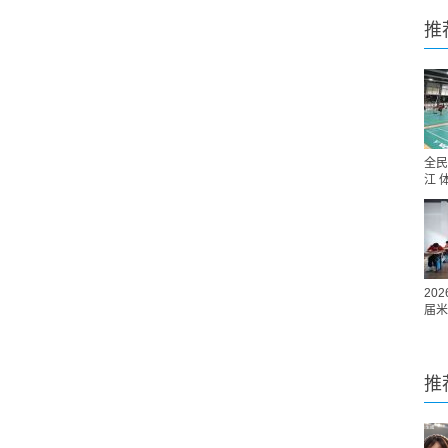
推
全民
江 
20
届米
推