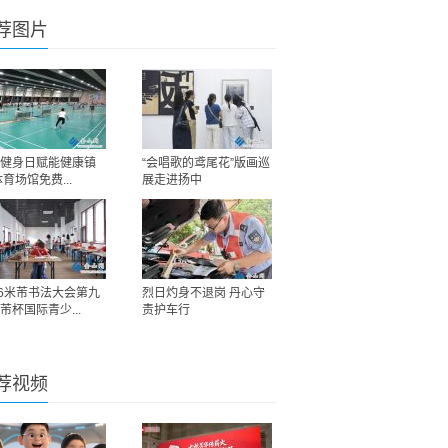
荐图片
健身日赋能健康镇
“会唱歌的鸢尾花”版画巡
体育场馆免费...
展走进扬中
26米芾书法大会第九
烈日灼身不退岗 丹心守
芾杯国际青少...
责护车行
荐视频