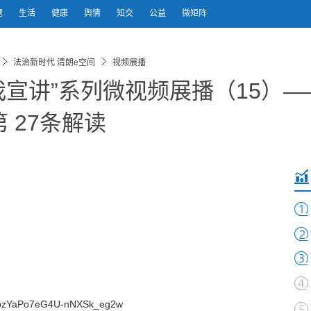
题
生活
健康
舆情
知交
公益
微矩阵
法治新时代 清朗e空间
视频展播
我宣讲”系列微视频展播（15）
 27条解读
/ozYaPo7eG4U-nNXSk_eg2w