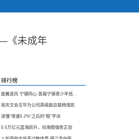
——《未成年
排行榜
旋翼逐风 宁镇同心 首届宁镇青少年低...
吴庆文会见华为公司高级副总裁杨瑞凯
读懂“增速5.2%”之后的“稳”字诀
5.5万亿元蓝海跃升，向海图强势正劲
八旬高龄合并高过敏体质 镇江市中医...