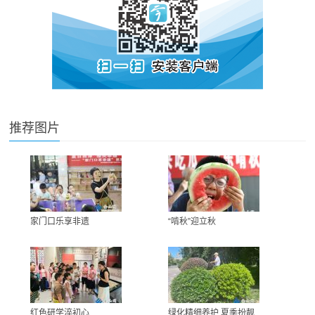
推荐图片
家门口乐享非遗
“啃秋”迎立秋
红色研学淬初心
绿化精细养护 夏季扮靓