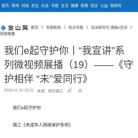
首页
新闻
时政
民生
社会
专题
生活
健康
舆情
知交
公益
微矩阵
首页
专题新闻
热点专题
法治新时代 清朗e空间
视频展播
我们e起守护你丨“我宣讲”系
列微视频展播（19）——《守
护相伴 “未”爱同行》
2024-11-21 10:21
来源：网信镇江
我们e起守护你
镇江《未成年人网络保护条例》