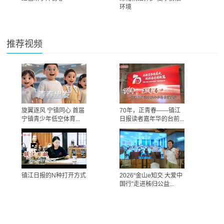
环境
推荐视频
旋翼逐风 宁镇同心 首届
70年，正青春——镇江
宁镇青少年低空体育...
日报读者嘉年华的台前...
镇江日报的N种打开方式
2026“金山e知交 大爱中
国行”走进秭归公益...