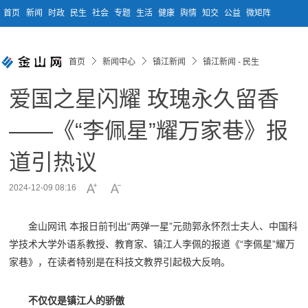
首页
新闻
时政
民生
社会
专题
生活
健康
舆情
知交
公益
微矩阵
首页
新闻中心
镇江新闻
镇江新闻 - 民生
爱国之星闪耀 玫瑰永久留香
——《“李佩星”耀万家巷》报
道引热议
2024-12-09 08:16
金山网讯 本报日前刊出“两弹一星”元勋郭永怀烈士夫人、中国科
学技术大学外语系教授、教育家、镇江人李佩的报道《“李佩星”耀万
家巷》，在读者特别是在科技文教界引起极大反响。
不仅仅是镇江人的骄傲