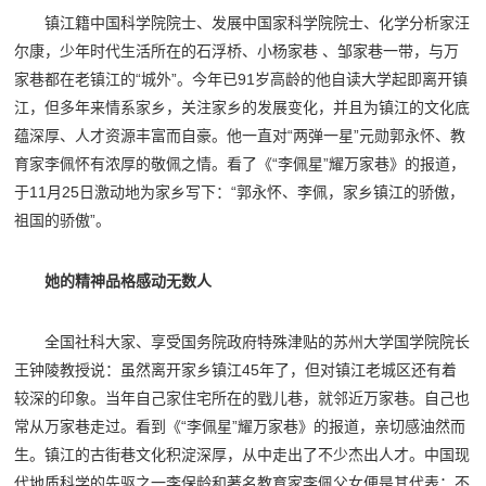
镇江籍中国科学院院士、发展中国家科学院院士、化学分析家汪
尔康，少年时代生活所在的石浮桥、小杨家巷 、邹家巷一带，与万
家巷都在老镇江的“城外”。今年已91岁高龄的他自读大学起即离开镇
江，但多年来情系家乡，关注家乡的发展变化，并且为镇江的文化底
蕴深厚、人才资源丰富而自豪。他一直对“两弹一星”元勋郭永怀、教
育家李佩怀有浓厚的敬佩之情。看了《“李佩星”耀万家巷》的报道，
于11月25日激动地为家乡写下：“郭永怀、李佩，家乡镇江的骄傲，
祖国的骄傲”。
她的精神品格感动无数人
全国社科大家、享受国务院政府特殊津贴的苏州大学国学院院长
王钟陵教授说：虽然离开家乡镇江45年了，但对镇江老城区还有着
较深的印象。当年自己家住宅所在的戥儿巷，就邻近万家巷。自己也
常从万家巷走过。看到《“李佩星”耀万家巷》的报道，亲切感油然而
生。镇江的古街巷文化积淀深厚，从中走出了不少杰出人才。中国现
代地质科学的先驱之一李保龄和著名教育家李佩父女便是其代表；不