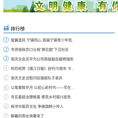
排行榜
旋翼逐风 宁镇同心 首届宁镇青少年低...
市资规局京口分局“换位跑”下沉社区
吴庆文会见华为公司高级副总裁杨瑞凯
热烈祝贺《镇江日报》创刊70周年 今...
吴庆文走访慰问驻镇部队子弟兵
以笔墨致岁月 以初心赴时代——写在...
夯实基层治理根基 擦亮乡村振兴底色
探寻中医药文化 争做国粹小传人
解暑的雨水快要来了