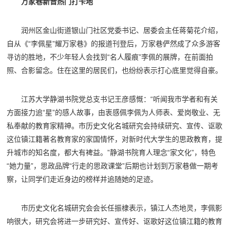
万家巷新晋热门打卡地
润州区金山街道银山门社区党委书记、居委会主任蒋菊花介绍，
自从《“李佩星”耀万家巷》的报道刊登后，万家巷俨然成了众多游客
寻访的胜地，不少年轻人会找到“名人履痕”李佩的展牌，在前面拍
照、合影留念。住在这里的居民们，也纷纷表示打心底里觉得自豪。
江苏大学静湖书院党总支书记王彦感慨：“听闻我市学者和有关
方面接力追“星”的感人故事，由衷感佩李佩为人师表、爱岗敬业、无
私奉献的教育家精神。市历史文化名城研究会持续研究、宣传、讴歌
这位镇江籍著名教育家的家国情怀，对新时代大学生的思政教育，提
升城市的知名度，都大有裨益。”静湖书院育人理念“家文化”，特色
“她力量”，思政品牌“行走的思政课堂”后期也计划到万家巷做一期考
察，让同学们走近身边的榜样并追随她的足迹。
市历史文化名城研究会会长任振棣表示，镇江人杰地灵，李佩影
响很大，研究会将进一步研究好、宣传好、讴歌好这位镇江籍的教育