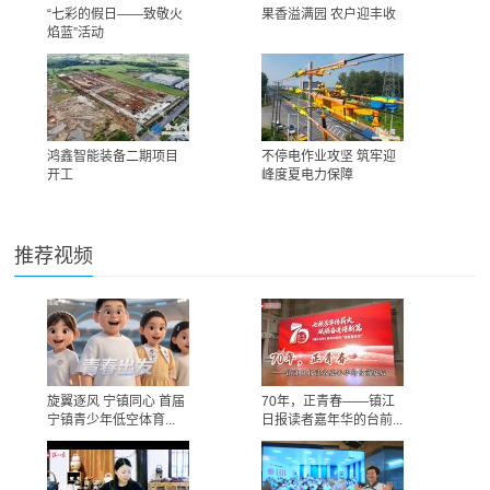
“七彩的假日——致敬火
果香溢满园 农户迎丰收
焰蓝”活动
鸿鑫智能装备二期项目
不停电作业攻坚 筑牢迎
开工
峰度夏电力保障
推荐视频
旋翼逐风 宁镇同心 首届
70年，正青春——镇江
宁镇青少年低空体育...
日报读者嘉年华的台前...