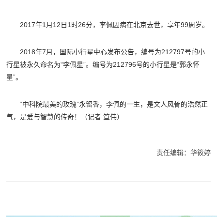
2017年1月12日1时26分，李佩因病在北京去世，享年99周岁。
2018年7月，国际小行星中心发布公告，编号为212797号的小
行星被永久命名为“李佩星”。编号为212796号的小行星是“郭永怀
星”。
“中科院最美的玫瑰”永留香，李佩的一生，是文人风骨的浩然正
气，是爱与智慧的传奇！（
记者 笪伟
）
责任编辑：华筱婷