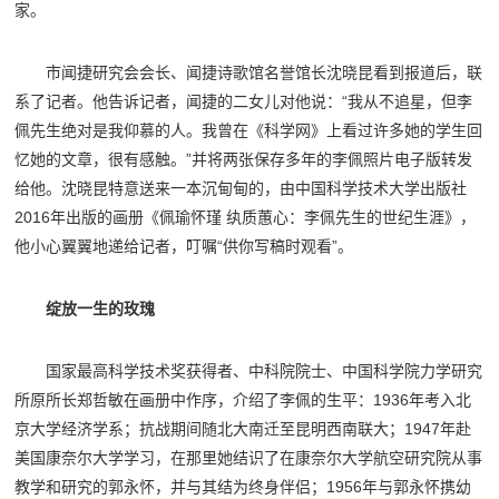
家。
市闻捷研究会会长、闻捷诗歌馆名誉馆长沈晓昆看到报道后，联
系了记者。他告诉记者，闻捷的二女儿对他说：“我从不追星，但李
佩先生绝对是我仰慕的人。我曾在《科学网》上看过许多她的学生回
忆她的文章，很有感触。”并将两张保存多年的李佩照片电子版转发
给他。沈晓昆特意送来一本沉甸甸的，由中国科学技术大学出版社
2016年出版的画册《佩瑜怀瑾 纨质蕙心：李佩先生的世纪生涯》，
他小心翼翼地递给记者，叮嘱“供你写稿时观看”。
绽放一生的玫瑰
国家最高科学技术奖获得者、中科院院士、中国科学院力学研究
所原所长郑哲敏在画册中作序，介绍了李佩的生平：1936年考入北
京大学经济学系；抗战期间随北大南迁至昆明西南联大；1947年赴
美国康奈尔大学学习，在那里她结识了在康奈尔大学航空研究院从事
教学和研究的郭永怀，并与其结为终身伴侣；1956年与郭永怀携幼