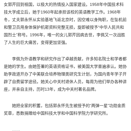
女郭芹回到祖国，以极大的热情投入国家建设。1958年中国技术科
技大学成立后，她于1960年起承担该校的英语教学工作。1968年
冬，丈夫郭永怀从实验基地飞返北京时，因空难以身殉职，在坠机前
和警卫员用身体保护机密资料完整无损，旋即被授予“中华人民共和
国烈士”称号。1996年，唯一的女儿郭芹因病去世，李佩又一次战胜
了人生的巨大痛苦，变得更加坚强。
李佩为外语教学和研究作出了卓越贡献，许多知名院士和学者都
是她的学生。由她签署的英语资格证书，被美国大学普遍承认。她协
助李政道开办了中美联合培养物理类研究生计划，为国内青年学子开
辟了自费留学途径。她关心中关村退休人员，每周为他们举办各种讲
座，并亲自主持，历时13年，成为中关村著名品牌。
她把全家的积蓄，包括郭永怀先生被授予的“两弹一星”功勋金质
奖章，悉数捐赠给中国科技大学和中国科学院力学研究所。
……