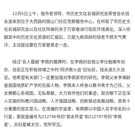
12月5日上午，我市老领导、市历史文化名城研究会荣誉会长钱
永波来到位于大西路的银山门社区党群服务中心，在听取了市历史文
化名城研究会以及社区所做的关于万家巷进行街区环境美化，深入挖
掘其中的历史文化资源的汇报后，已是九秩高龄的钱老不顾天气寒
冷，主动提出要在万家巷里走一走。
经过“名人履痕”李佩的展牌时，在李佩的伯祖父李仕魁晚年创
办、目前正在积极修缮之中的“同济救火会”旧址前，钱永波久久驻
足。他希望有关部门一定要加强对李佩家世的研究。李佩父亲李保龄
是我国地质矿产学的先驱人物，李佩本人终身以教书育才为己任，父
女俩都心系祖国，无私奉献，大力宣传他们的事迹，契合眼下正在深
入实施的科教兴国战略、人才强国战略、创新驱动发展战略，具有十
分重要的现实意义。在浩瀚的宇宙里，有两颗以中国人名字命名的小
行星，那就是编号为212796号的“郭永怀星”和212797号的“李佩
星”。夫妇星耀太空，世所罕见。