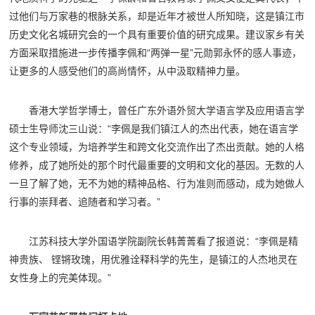
过他们与万家巷的根脉关系，却是近年才被世人所知晓，这是镇江市
历史文化名城研究会的一个具有重要价值的研究成果。建议家乡有关
方面采取措施进一步传播李佩和“两弹一星”元勋郭永怀的感人事迹，
让更多的人感受他们的高尚情怀，从中汲取精神力量。
香港大学哲学博士，曾任广东外语外贸大学语言学及应用语言学
硕士生导师沈三山说：“李佩是我们镇江人的杰出代表，她在语言学
这个专业领域，为培养学生和跨文化交流作出了杰出贡献。她的人格
修养，成了她所处的那个时代最重要的文明和文化的基因。无数的人
一旦了解了她，无不为她的精神品格、行为准则而感动，成为她做人
行事的崇拜者、追随者和学习者。”
江苏科技大学外国语学院副院长韩菁菁看了报道说：“李佩是精
神贵族、 铿锵玫瑰，用优雅诠释科学的先生，是镇江的人杰地灵在
女性身上的完美体现。”